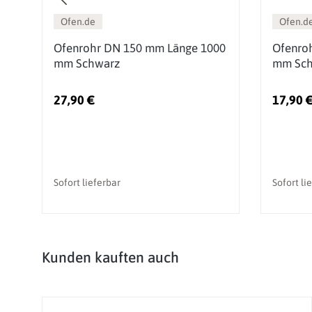
Ofen.de
Ofen.d
Ofenrohr DN 150 mm Länge 1000
Ofenro
ge
mm Schwarz
mm Sch
27,90 €
17,90 
Sofort lieferbar
Sofort li
Produktgalerie überspringen
Kunden kauften auch