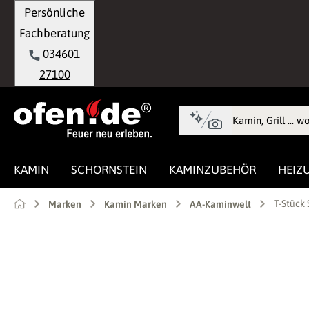
Persönliche
springen
Zur Hauptnavigation springen
Fachberatung
034601
27100
KAMIN
SCHORNSTEIN
KAMINZUBEHÖR
HEIZ
T-Stück
Marken
Kamin Marken
AA-Kaminwelt