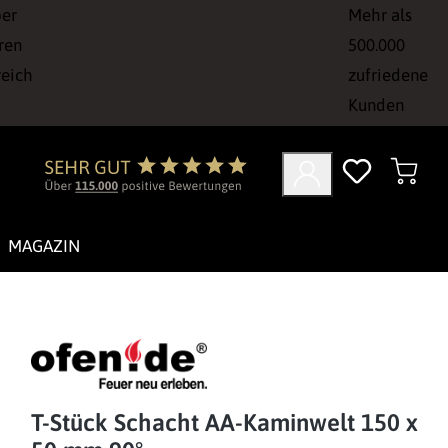
ber
Mehr als
ren
500.000
reich
zufriedene
Kunden
MAGAZIN
T-Stück Schacht AA-Kaminwelt 150 x