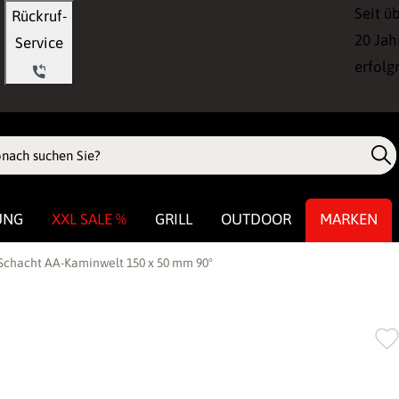
Seit ü
Rückruf-
20 Jah
Service
erfolg
UNG
XXL SALE %
GRILL
OUTDOOR
MARKEN
 Schacht AA-Kaminwelt 150 x 50 mm 90°