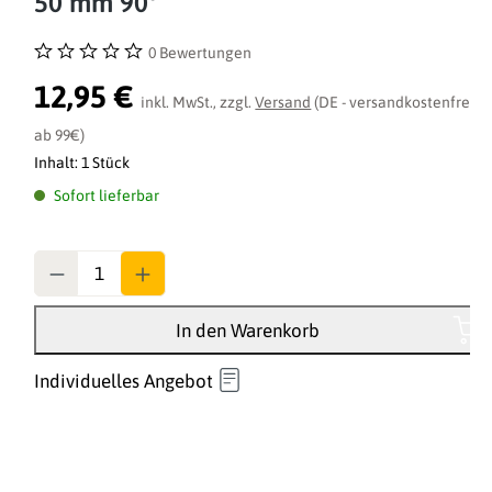
50 mm 90°
0 Bewertungen
Durchschnittliche Bewertung von 0 von 5 Sternen
12,95 €
inkl. MwSt., zzgl.
Versand
(DE - versandkostenfrei
ab 99€)
Inhalt:
1 Stück
Sofort lieferbar
Anzahl
In den Warenkorb
Individuelles Angebot