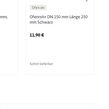
Ofen.de
 mm,
Ofenrohr DN 150 mm Länge 250
O
mm Schwarz
m
11,90 €
2
Sofort lieferbar
So