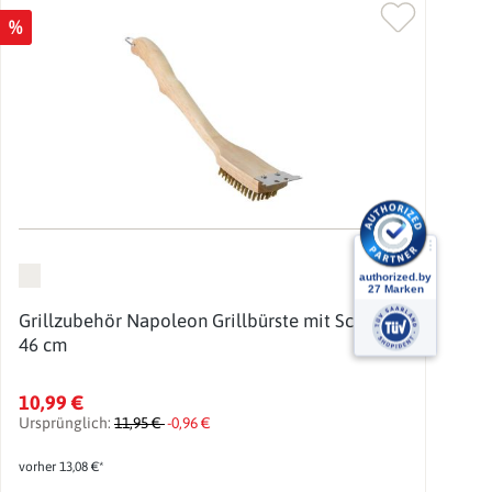
%
Grillzubehör Napoleon Grillbürste mit Schaber
46 cm
10,99 €
Ursprünglich:
11,95 €
-0,96 €
vorher 13,08 €*