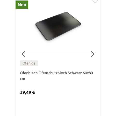
Neu
%
Ofen.de
Ofenblech Ofenschutzblech Schwarz 60x80
S
cm
G
19,49 €
2
Ur