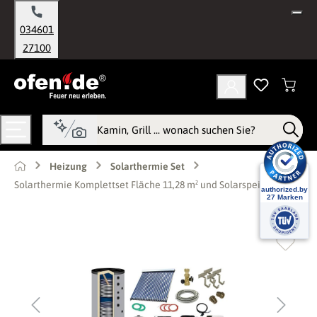
alt springen
034601
27100
Heizung
Solarthermie Set
Solarthermie Komplettset Fläche 11,28 m² und Solarspeicher 800 l