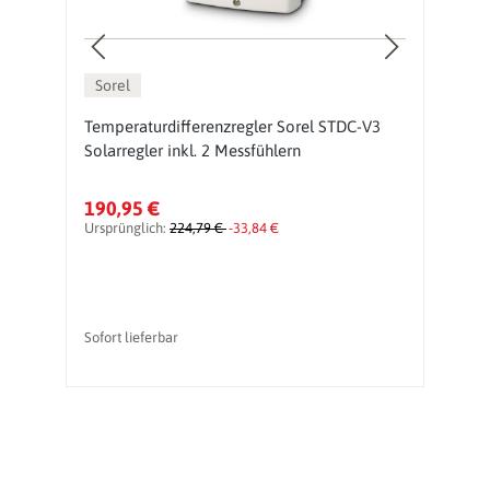
Sorel
Temperaturdifferenzregler Sorel STDC-V3
S
Solarregler inkl. 2 Messfühlern
So
190,95 €
2
Ursprünglich:
224,79 €
-33,84 €
Ur
Sofort lieferbar
So