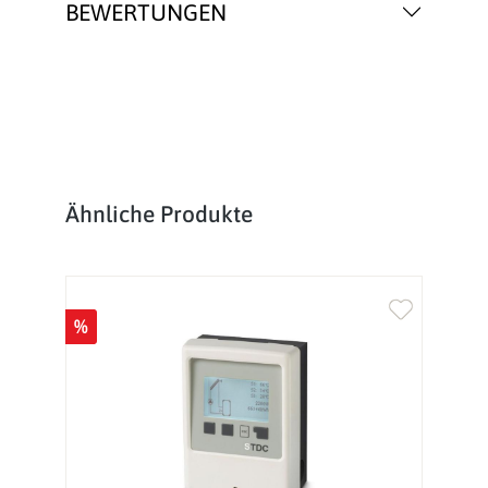
BEWERTUNGEN
Produktgalerie überspringen
Ähnliche Produkte
%
%