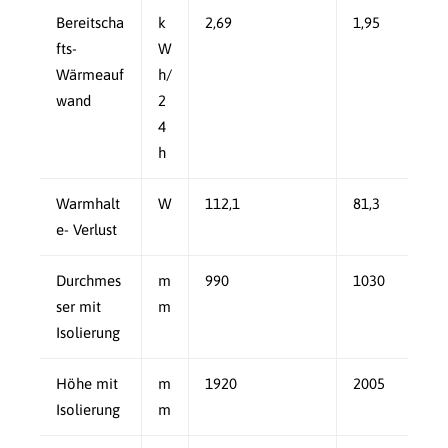
Bereitscha
k
2,69
1,95
fts-
W
Wärmeauf
h/
wand
2
4
h
Warmhalt
W
112,1
81,3
e- Verlust
Durchmes
m
990
1030
ser mit
m
Isolierung
Höhe mit
m
1920
2005
Isolierung
m