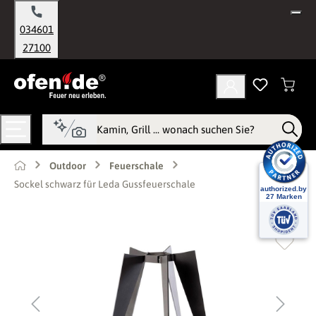
alt springen
034601
27100
Outdoor
Feuerschale
Sockel schwarz für Leda Gussfeuerschale