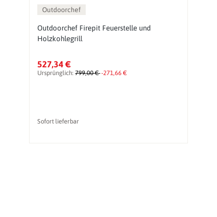
Outdoorchef
Outdoorchef Firepit Feuerstelle und
F
Holzkohlegrill
K
527,34 €
5
Ursprünglich:
799,00 €
-271,66 €
Sofort lieferbar
So