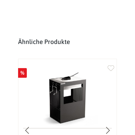
Produktgalerie überspringen
Ähnliche Produkte
%