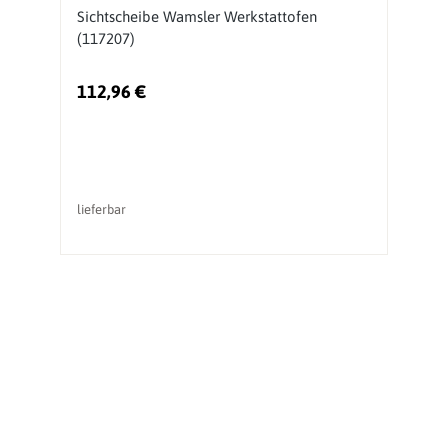
Sichtscheibe Wamsler Werkstattofen
S
(117207)
C
112,96 €
8
lieferbar
li