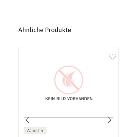
Produktgalerie überspringen
Ähnliche Produkte
Wamsler