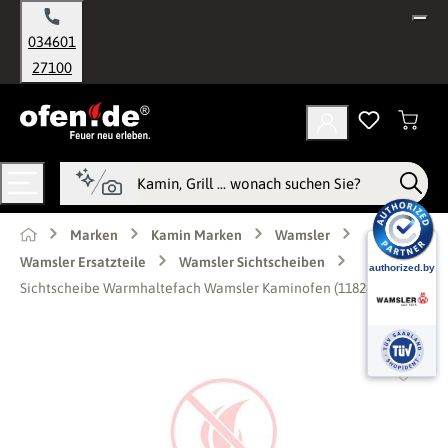
alt springen
034601
27100
Marken
Kamin Marken
Wamsler
Wamsler Ersatzteile
Wamsler Sichtscheiben
Sichtscheibe Warmhaltefach Wamsler Kaminofen (118287)