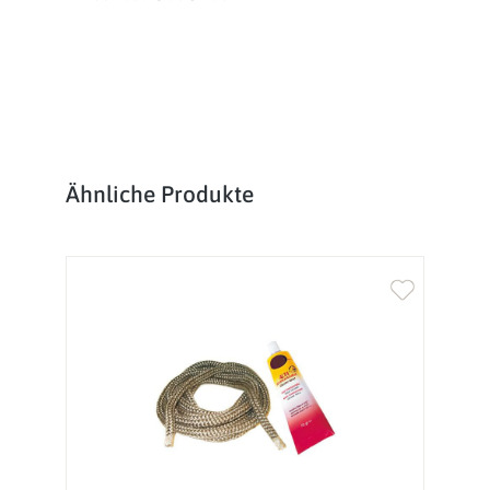
Produktgalerie überspringen
Ähnliche Produkte