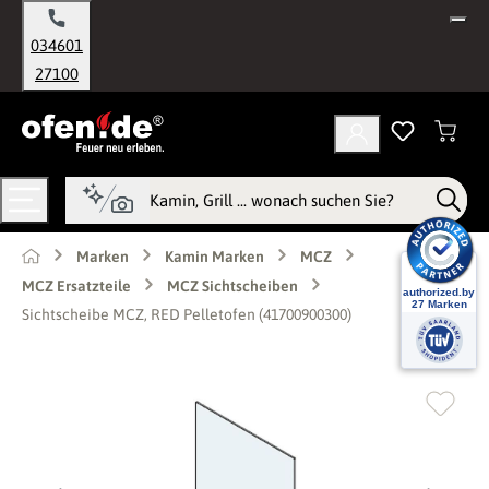
alt springen
034601
27100
Marken
Kamin Marken
MCZ
MCZ Ersatzteile
MCZ Sichtscheiben
Sichtscheibe MCZ, RED Pelletofen (41700900300)