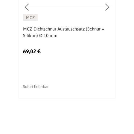
MCZ
MCZ Dichtschnur Austauschsatz (Schnur +
S
Silikon) Ø 10 mm
69,02 €
1
Sofort lieferbar
li