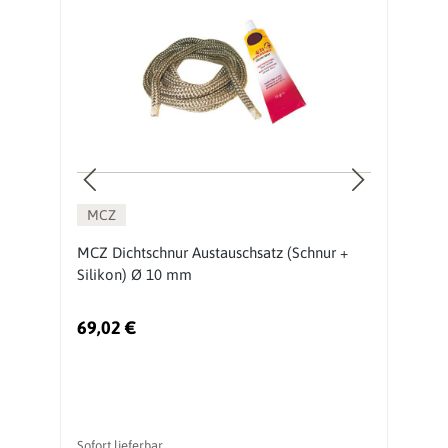
MCZ
MCZ Dichtschnur Austauschsatz (Schnur +
S
Silikon) Ø 10 mm
69,02 €
1
Sofort lieferbar
li