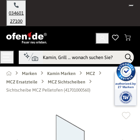
alt springen
034601
27100
Marken
Kamin Marken
MCZ
MCZ Ersatzteile
MCZ Sichtscheiben
Sichtscheibe MCZ Pelletofen (41701000560)