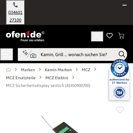
alt springen
034601
27100
Marken
Kamin Marken
MCZ
MCZ Ersatzteile
MCZ Elektro
MCZ Sicherheitsdisplay seitlich (41450900700)