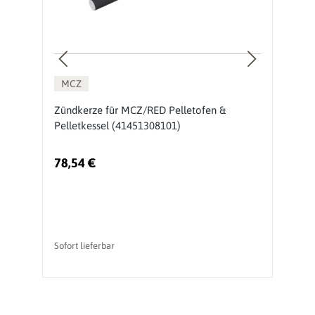
MCZ
Zündkerze für MCZ/RED Pelletofen &
Z
Pelletkessel (41451308101)
(
78,54 €
7
Sofort lieferbar
So