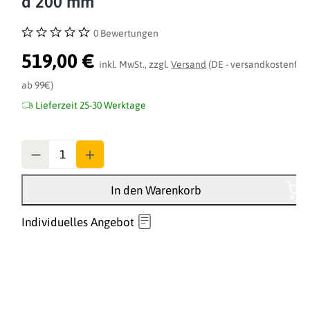
d 200 mm
0 Bewertungen
Durchschnittliche Bewertung von 0 von 5 Sternen
519,00 €
inkl. MwSt., zzgl.
Versand
(DE - versandkostenfrei
ab 99€)
Lieferzeit 25-30 Werktage
Anzahl
In den Warenkorb
Individuelles Angebot