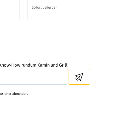
Sofort lieferbar
So
r Know-How rundum Kamin und Grill.
Send newsletter
ewsletter abmelden.