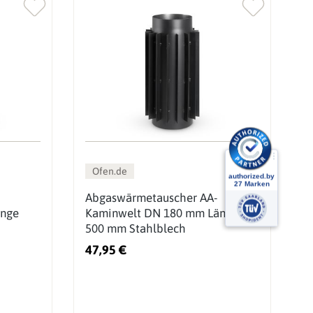
Ofen.de
Abgaswärmetauscher AA-
A
änge
Kaminwelt DN 180 mm Länge
K
500 mm Stahlblech
5
47,95 €
4