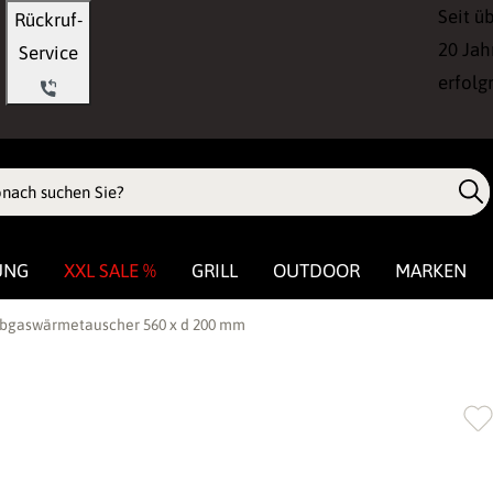
Seit ü
Rückruf-
20 Jah
Service
erfolg
UNG
XXL SALE %
GRILL
OUTDOOR
MARKEN
Abgaswärmetauscher 560 x d 200 mm