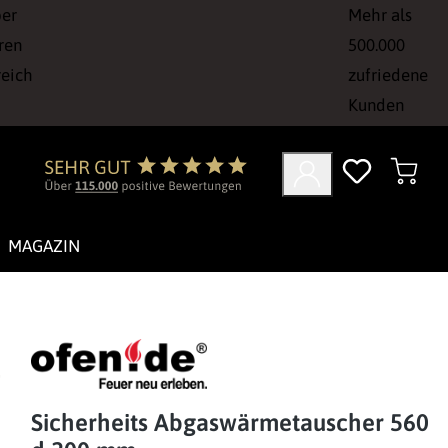
ber
Mehr als
ren
500.000
reich
zufriedene
Kunden
MAGAZIN
Sicherheits Abgaswärmetauscher 560 x