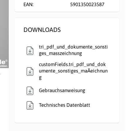
EAN:
5901350023587
DOWNLOADS
tri_pdf_und_dokumente_sonsti
ges_masszeichnung
customFields.tri_pdf_und_dok
umente_sonstiges_maÃeichnun
,
g
Gebrauchsanweisung
Technisches Datenblatt