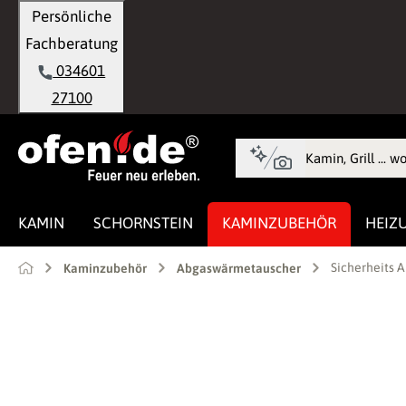
Persönliche
springen
Zur Hauptnavigation springen
Fachberatung
034601
27100
KAMIN
SCHORNSTEIN
KAMINZUBEHÖR
HEIZ
Sicherheits 
Kaminzubehör
Abgaswärmetauscher