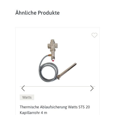
Produktgalerie überspringen
Ähnliche Produkte
%
Watts
Thermische Ablaufsicherung Watts STS 20
V
Kapillarrohr 4 m
E