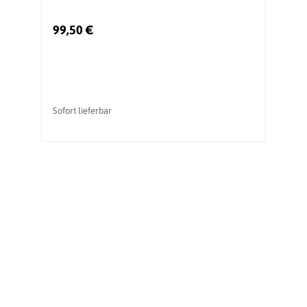
99,50 €
1
Ur
vo
Sofort lieferbar
So