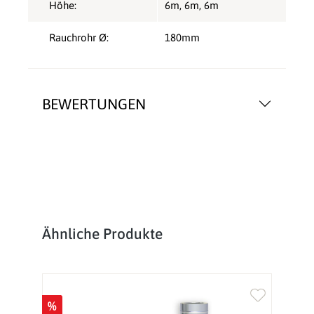
Höhe:
6m
, 6m
, 6m
Rauchrohr Ø:
180mm
BEWERTUNGEN
Produktgalerie überspringen
Ähnliche Produkte
%
%