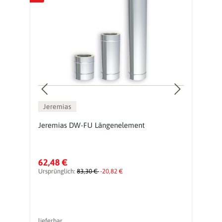
Jeremias
Jeremias DW-FU Längenelement
J
62,48 €
1
Ursprünglich:
83,30 €
-20,82 €
Ur
lieferbar
li