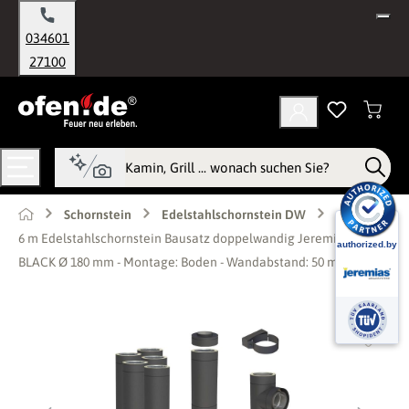
alt springen
034601
27100
Schornstein
Edelstahlschornstein DW
6 m Edelstahlschornstein Bausatz doppelwandig Jeremias DW-
BLACK Ø 180 mm - Montage: Boden - Wandabstand: 50 mm