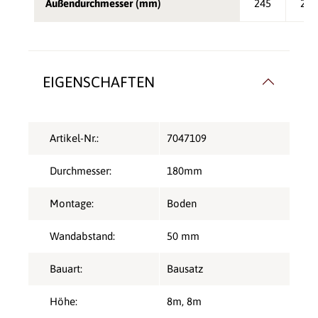
Außendurchmesser (mm)
245
265
EIGENSCHAFTEN
Artikel-Nr.:
7047109
Durchmesser:
180mm
Montage:
Boden
Wandabstand:
50 mm
Bauart:
Bausatz
Höhe:
8m
, 8m