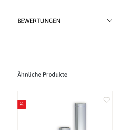
BEWERTUNGEN
Produktgalerie überspringen
Ähnliche Produkte
%
%