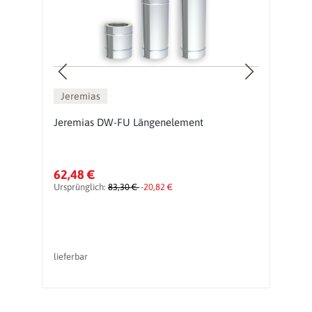
Jeremias
Jeremias DW-FU Längenelement
J
62,48 €
1
Ursprünglich:
83,30 €
-20,82 €
Ur
lieferbar
li