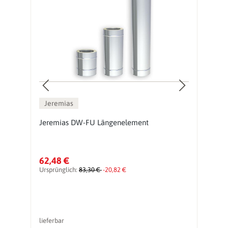
Jeremias
Jeremias DW-FU Längenelement
J
62,48 €
1
Ursprünglich:
83,30 €
-20,82 €
Ur
lieferbar
li