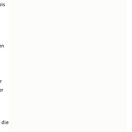
bis
en
r
er
 die