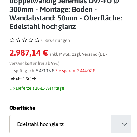
doppelwandig Jeremias DW-FU Ø
300mm - Montage: Boden -
Wandabstand: 50mm - Oberfläche:
Edelstahl hochglanz
0 Bewertungen
Durchschnittliche Bewertung von 0 von 5 Sternen
2.987,14 €
inkl. MwSt., zzgl.
Versand
(DE -
versandkostenfrei ab 99€)
Ursprünglich:
5.431,16 €
Sie sparen: 2.444,02 €
Inhalt:
1 Stück
Lieferzeit 10-15 Werktage
auswählen
Oberfläche