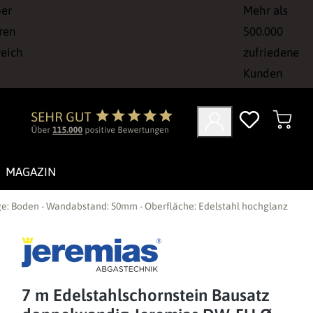
ber
Mehr als
ren
500.000
reich
zufriedene
Kunden
MAGAZIN
: Boden - Wandabstand: 50mm - Oberfläche: Edelstahl hochglanz
7 m Edelstahlschornstein Bausatz