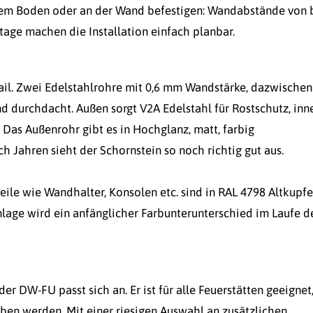
 dem Boden oder an der Wand befestigen: Wandabstände von 
ge machen die Installation einfach planbar.
tail. Zwei Edelstahlrohre mit 0,6 mm Wandstärke, dazwischen
 durchdacht. Außen sorgt V2A Edelstahl für Rostschutz, inn
 Das Außenrohr gibt es in Hochglanz, matt, farbig
 Jahren sieht der Schornstein so noch richtig gut aus.
eile wie Wandhalter, Konsolen etc. sind in RAL 4798 Altkupfe
nlage wird ein anfänglicher Farbunterunterschied im Laufe d
r DW-FU passt sich an. Er ist für alle Feuerstätten geeignet,
eben werden. Mit einer riesigen Auswahl an zusätzlichen