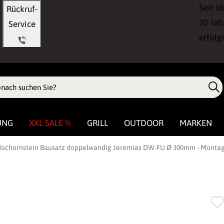
Seit ü
Rückruf-
20 Jah
Service
erfolg
UNG
XXL SALE %
GRILL
OUTDOOR
MARKEN
hlschornstein Bausatz doppelwandig Jeremias DW-FU Ø 300mm - Montage