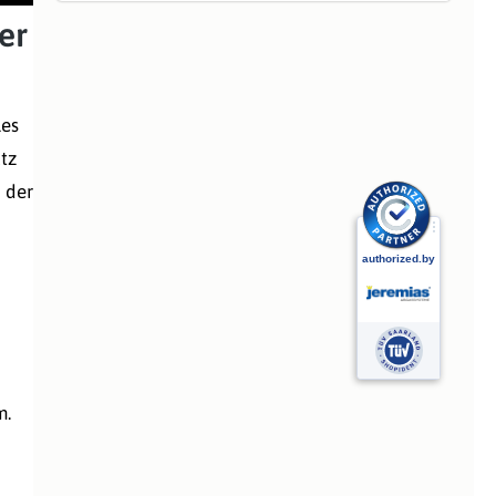
er
les
tz
 der
m.