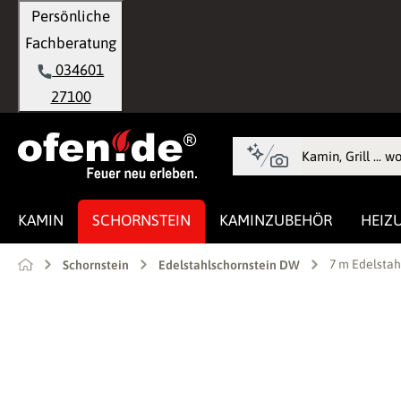
Persönliche
springen
Zur Hauptnavigation springen
Fachberatung
034601
27100
KAMIN
SCHORNSTEIN
KAMINZUBEHÖR
HEIZ
7 m Edelsta
Schornstein
Edelstahlschornstein DW