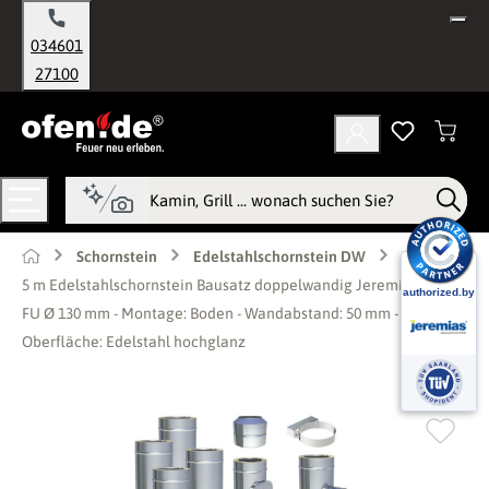
alt springen
034601
27100
Schornstein
Edelstahlschornstein DW
5 m Edelstahlschornstein Bausatz doppelwandig Jeremias DW-
FU Ø 130 mm - Montage: Boden - Wandabstand: 50 mm -
Oberfläche: Edelstahl hochglanz