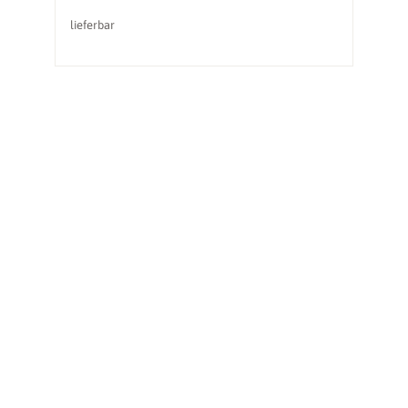
lieferbar
li