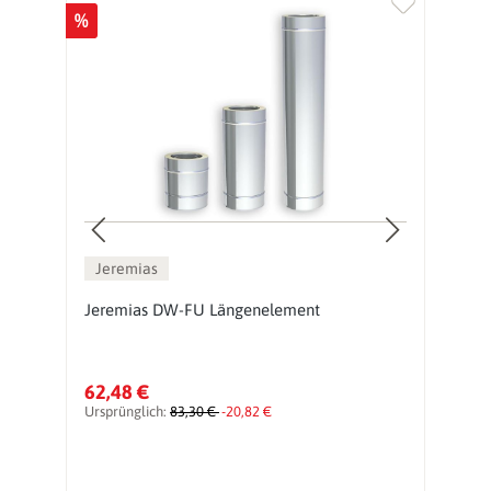
%
%
Jeremias
Jeremias DW-FU Längenelement
J
62,48 €
1
Ursprünglich:
83,30 €
-20,82 €
Ur