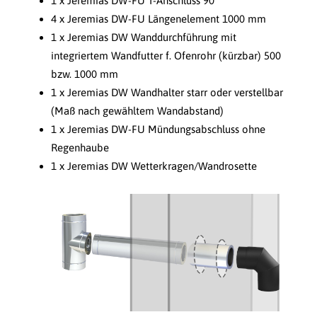
1 x Jeremias DW-FU T-Anschluss 90°
4 x Jeremias DW-FU Längenelement 1000 mm
1 x Jeremias DW Wanddurchführung mit
integriertem Wandfutter f. Ofenrohr (kürzbar) 500
bzw. 1000 mm
1 x Jeremias DW Wandhalter starr oder verstellbar
(Maß nach gewähltem Wandabstand)
1 x Jeremias DW-FU Mündungsabschluss ohne
Regenhaube
1 x Jeremias DW Wetterkragen/Wandrosette