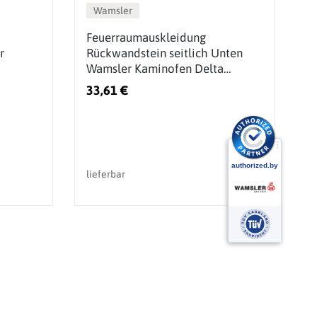
Wamsler
Feuerraumauskleidung
F
r
Rückwandstein seitlich Unten
S
Wamsler Kaminofen Delta
K
(123780)
33,61 €
2
lieferbar
li