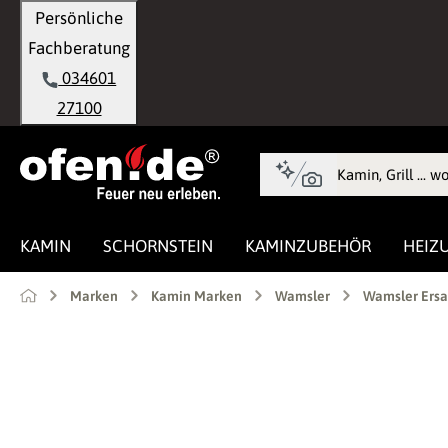
Persönliche
springen
Zur Hauptnavigation springen
Fachberatung
034601
27100
KAMIN
SCHORNSTEIN
KAMINZUBEHÖR
HEIZ
Marken
Kamin Marken
Wamsler
Wamsler Ersa