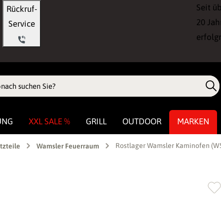
Seit ü
Rückruf-
20 Jah
Service
erfolg
UNG
XXL SALE %
GRILL
OUTDOOR
MARKEN
Rostlager Wamsler Kaminofen (W
tzteile
Wamsler Feuerraum