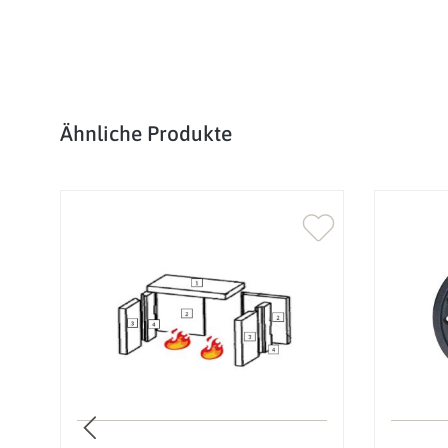
Produktgalerie überspringen
Ähnliche Produkte