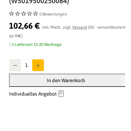
(W5019500250084)
0 Bewertungen
Durchschnittliche Bewertung von 0 von 5 Sternen
102,66 €
inkl. MwSt., zzgl.
Versand
(DE - versandkostenfrei
ab 99€)
Lieferzeit 15-20 Werktage
Anzahl
In den Warenkorb
Individuelles Angebot