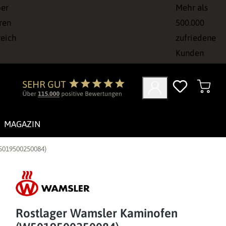
ber
Mehr als
ren
500.000
reich
zufriedene
Kunden
MAGAZIN
5019500250084)
Rostlager Wamsler Kaminofen