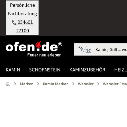
Persönliche
springen
Zur Hauptnavigation springen
Fachberatung
034601
27100
KAMIN
SCHORNSTEIN
KAMINZUBEHÖR
HEIZ
Marken
Kamin Marken
Wamsler
Wamsler Ersa