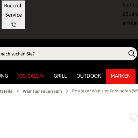
Seit ü
Rückruf-
20 Jah
Service
erfolg
UNG
XXL SALE %
GRILL
OUTDOOR
MARKEN
Rostlager Wamsler Kaminofen (W
tzteile
Wamsler Feuerraum