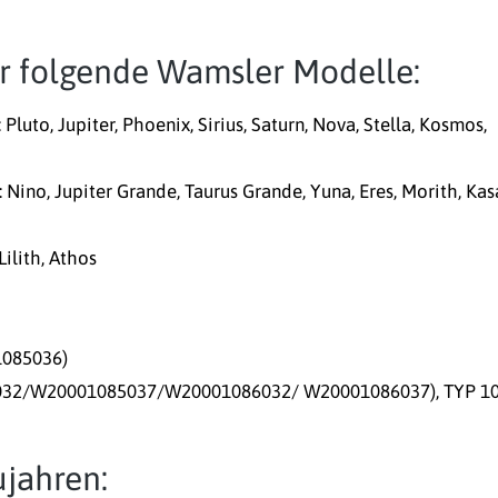
für folgende Wamsler Modelle:
luto, Jupiter, Phoenix, Sirius, Saturn, Nova, Stella, Kosmos,
 Nino, Jupiter Grande, Taurus Grande, Yuna, Eres, Morith, Kas
ilith, Athos
1085036)
085032/W20001085037/W20001086032/ W20001086037), TYP 1
jahren: