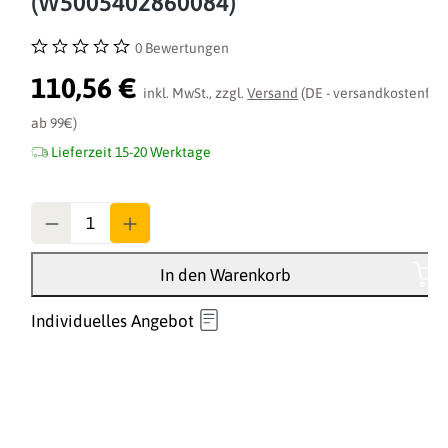
(W5005402860084)
0 Bewertungen
Durchschnittliche Bewertung von 0 von 5 Sternen
110,56 €
inkl. MwSt., zzgl.
Versand
(DE - versandkostenfrei
ab 99€)
Lieferzeit 15-20 Werktage
Anzahl
In den Warenkorb
Individuelles Angebot