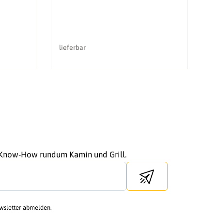
lieferbar
li
r Know-How rundum Kamin und Grill.
Send newsletter
ewsletter abmelden.