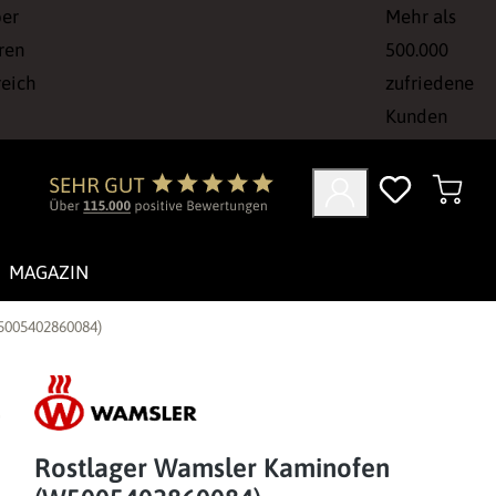
ber
Mehr als
ren
500.000
reich
zufriedene
Kunden
MAGAZIN
5005402860084)
Rostlager Wamsler Kaminofen