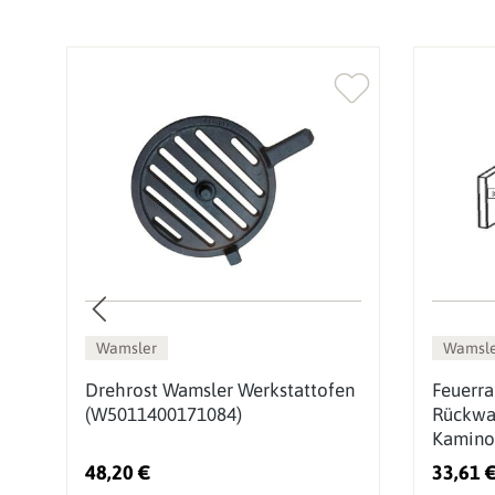
Wamsler
Wamsle
Drehrost Wamsler Werkstattofen
Feuerr
(W5011400171084)
Rückwa
Kamino
48,20 €
33,61 