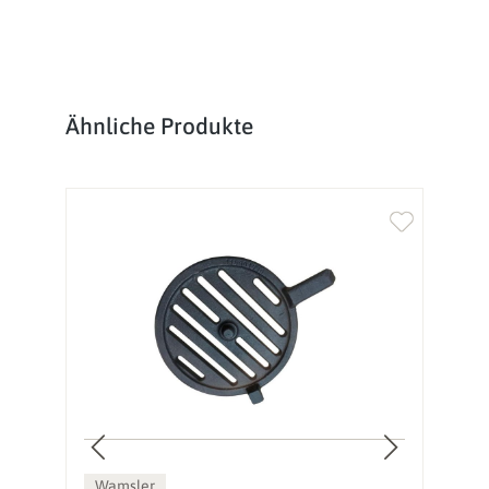
Produktgalerie überspringen
Ähnliche Produkte
Wamsler