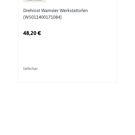
Drehrost Wamsler Werkstattofen
F
(W5011400171084)
W
48,20 €
3
lieferbar
li