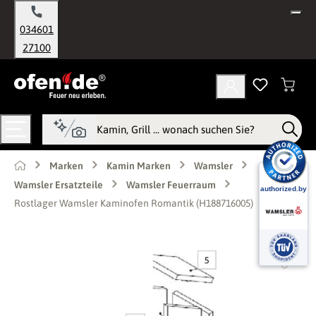
alt springen
034601
27100
Marken
Kamin Marken
Wamsler
Wamsler Ersatzteile
Wamsler Feuerraum
Rostlager Wamsler Kaminofen Romantik (H188716005)