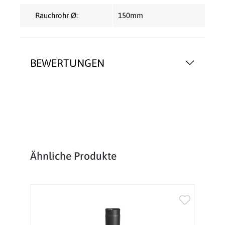
Rauchrohr Ø:
150mm
BEWERTUNGEN
Produktgalerie überspringen
Ähnliche Produkte