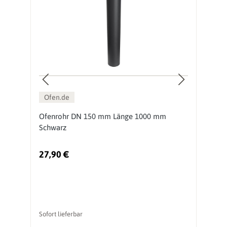
Ofen.de
0
Ofenrohr DN 150 mm Länge 1000 mm
O
Schwarz
S
27,90 €
1
Sofort lieferbar
So