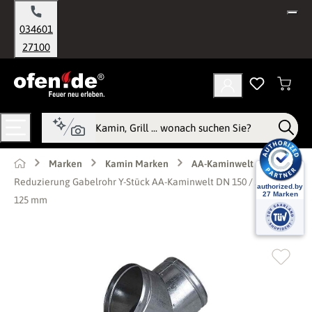
alt springen
034601
27100
Marken
Kamin Marken
AA-Kaminwelt
Reduzierung Gabelrohr Y-Stück AA-Kaminwelt DN 150 / 2 x DN
125 mm