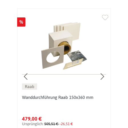
%
%
Raab
Wanddurchführung Raab 150x360 mm
J
i
479,00 €
1
Ursprünglich:
505,51 €
-26,51 €
Ur