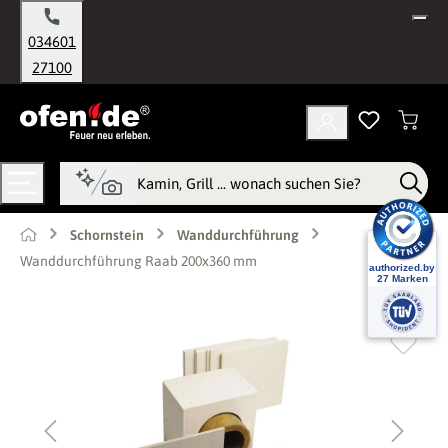
alt springen
034601
27100
Schornstein
Wanddurchführung
Wanddurchführung Raab 200x360 mm