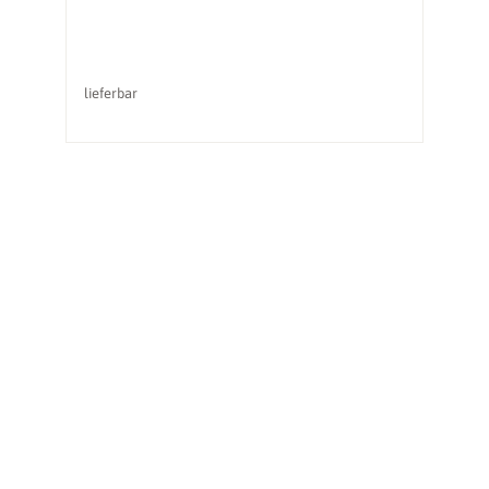
lieferbar
li