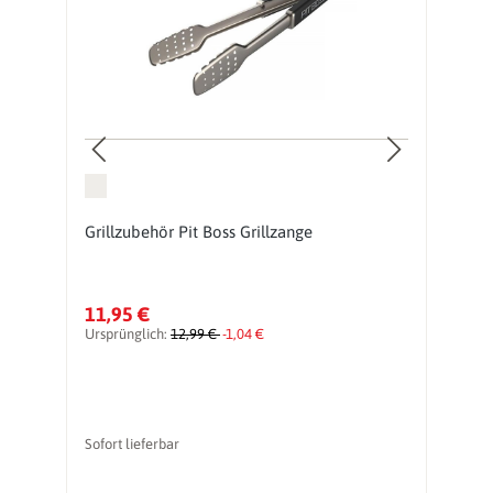
Grillzubehör Pit Boss Grillzange
G
f
11,95 €
8
Ursprünglich:
12,99 €
-1,04 €
Ur
Sofort lieferbar
li