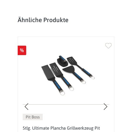
Produktgalerie überspringen
Ähnliche Produkte
%
%
Pit Boss
5tlg. Ultimate Plancha Grillwerkzeug Pit
N