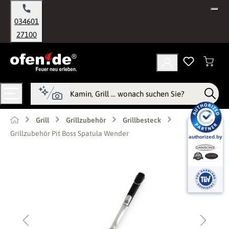
alt springen
034601
27100
Grill
Grillzubehör
Grillbesteck
Grillzubehör Pit Boss Spatula Wender