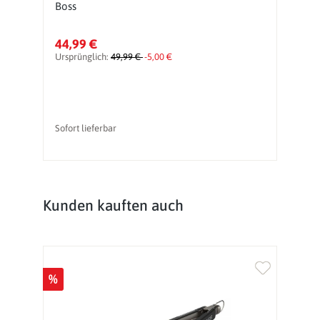
Boss
44,99 €
4
Ursprünglich:
49,99 €
-5,00 €
Ur
vo
Sofort lieferbar
So
Produktgalerie überspringen
Kunden kauften auch
%
%