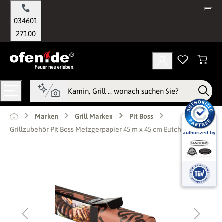
alt springen
034601
27100
Marken
Grill Marken
Pit Boss
Grillzubehör Pit Boss Metzgerpapier 45 m x 45 cm Butcher Paper