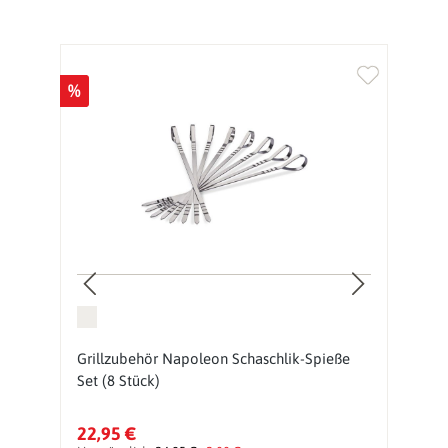
%
%
Grillzubehör Napoleon Schaschlik-Spieße
A
Set (8 Stück)
5
22,95 €
4