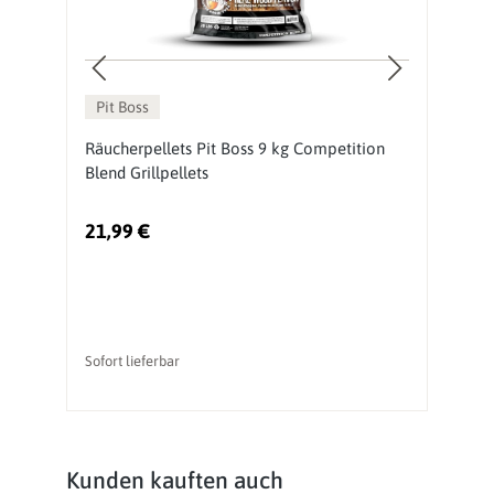
Pit Boss
te
Räucherpellets Pit Boss 9 kg Competition
Pe
Blend Grillpellets
P
21,99 €
5
Ur
Sofort lieferbar
So
Produktgalerie überspringen
Kunden kauften auch