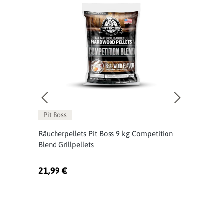
%
Pit Boss
te
Räucherpellets Pit Boss 9 kg Competition
Pe
Blend Grillpellets
P
21,99 €
5
Ur