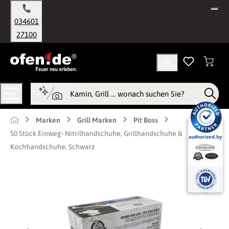
alt springen
034601
27100
Marken
Grill Marken
Pit Boss
50 Stück Einweg- Nitrilhandschuhe, Grillhandschuhe &
Kochhandschuhe, Schwarz