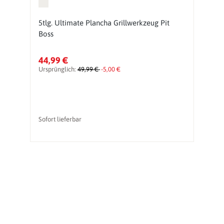
5tlg. Ultimate Plancha Grillwerkzeug Pit
G
Boss
gu
44,99 €
2
Ursprünglich:
49,99 €
-5,00 €
Ur
Sofort lieferbar
So