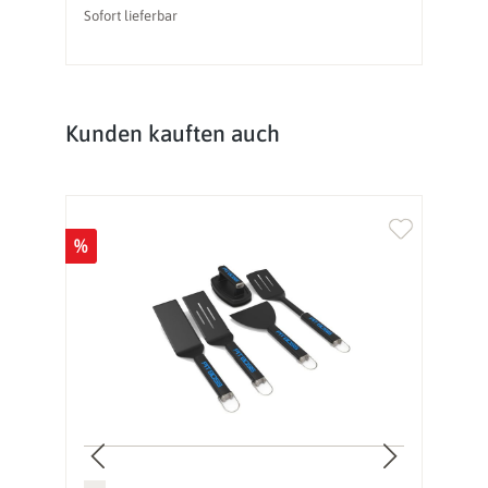
Sofort lieferbar
So
Produktgalerie überspringen
Kunden kauften auch
%
%