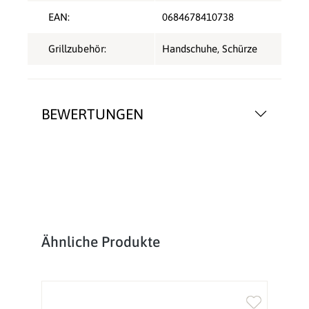
EAN:
0684678410738
Grillzubehör:
Handschuhe
, Schürze
BEWERTUNGEN
Produktgalerie überspringen
Ähnliche Produkte