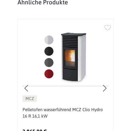
Produktgalerie überspringen
Ähnliche Produkte
%
MCZ
2
Pelletofen wasserführend MCZ Clio Hydro
P
16 R 16,1 kW
k