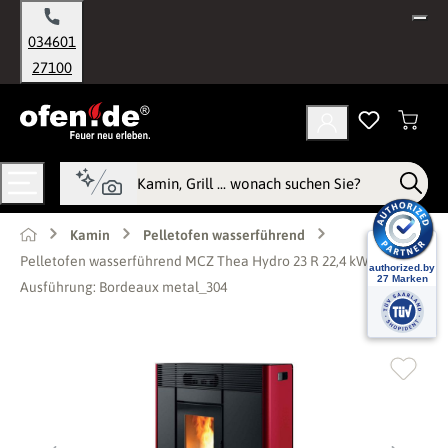
alt springen
034601
27100
Kamin
Pelletofen wasserführend
Pelletofen wasserführend MCZ Thea Hydro 23 R 22,4 kW -
Ausführung: Bordeaux metal_304