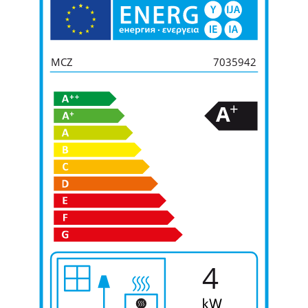
MCZ
7035942
+
A
4