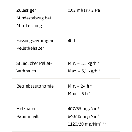
Zulässiger
0,02 mbar / 2 Pa
Mindestabzug bei
Min. Leistung
Fassungsvermögen
40 L
Pelletbehälter
Stündlicher Pellet-
Min. ~ 1,1 kg/h *
Verbrauch
Max. ~ 5,1 kg/h *
Betriebsautonomie
Min. ~ 24 h *
Max. ~ 5 h *
Heizbarer
407/55 mg/Nm³
Rauminhalt
640/35 mg/Nm³
1120/20 mg/Nm³ **