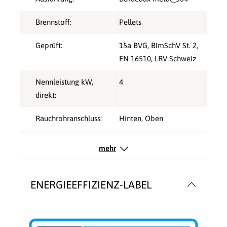
Brennstoff:
Pellets
Geprüft:
15a BVG
, BImSchV St. 2
,
EN 16510
, LRV Schweiz
Nennleistung kW,
4
direkt:
Rauchrohranschluss:
Hinten
, Oben
Verbrennungsluft:
Raumluftunabhängig
,
mehr
Raumluftunabhängig
,
Raumluftunabhängig
ENERGIEEFFIZIENZ-LABEL
Warmluftverteilung:
mit Gebläse