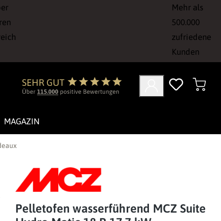
ber
Mehr als
ren
500.000
reich
zufriedene
Kunden
MAGAZIN
rdeaux
Pelletofen wasserführend MCZ Suite