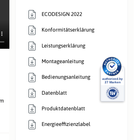
Raumluftunabhängig
ECODESIGN 2022
,
Raumluftunabhängig
Konformitätserklärung
Verglasung:
Front
Leistungserklärung
Verkleidungsmate
Keramik
Montageanleitung
rial:
Bedienungsanleitung
Wärmetransport:
Wasserführend
,
Wasserführend
Datenblatt
em
Produktdatenblatt
Energieeffizienzlabel