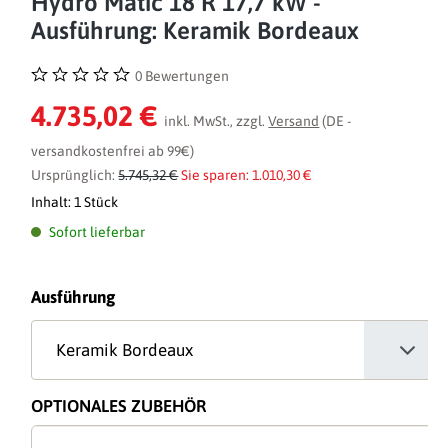
Hydro Matic 18 R 17,7 kW -
Ausführung: Keramik Bordeaux
0 Bewertungen
Durchschnittliche Bewertung von 0 von 5 Sternen
4.735,02 €
inkl. MwSt., zzgl.
Versand
(DE -
versandkostenfrei ab 99€)
Ursprünglich:
5.745,32 €
Sie sparen: 1.010,30 €
Inhalt:
1 Stück
Sofort lieferbar
auswählen
Ausführung
OPTIONALES ZUBEHÖR