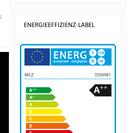
.
ENERGIEEFFIZIENZ-LABEL
MCZ
7030981
++
A