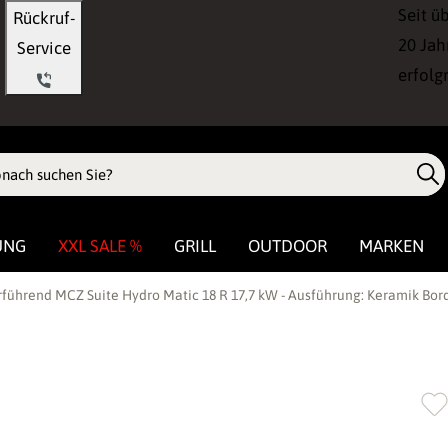
Seit ü
Rückruf-
20 Jah
Service
erfolg
UNG
XXL SALE %
GRILL
OUTDOOR
MARKEN
rführend MCZ Suite Hydro Matic 18 R 17,7 kW - Ausführung: Keramik Bo