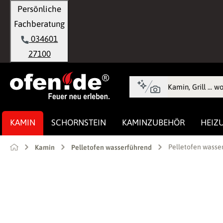
Persönliche
springen
Zur Hauptnavigation springen
Fachberatung
034601
27100
KAMIN
SCHORNSTEIN
KAMINZUBEHÖR
HEIZ
Pelletofen wasse
Kamin
Pelletofen wasserführend