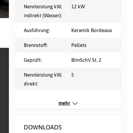
Nennleistung kW,
12 kW
indirekt (Wasser):
Ausführung:
Keramik Bordeaux
Brennstoff:
Pellets
Geprüft:
BImSchV St. 2
Nennleistung kW,
5
direkt:
Rauchrohranschlu
Hinten
mehr
ss:
Verbrennungsluft:
Raumluftunabhängig
DOWNLOADS
,