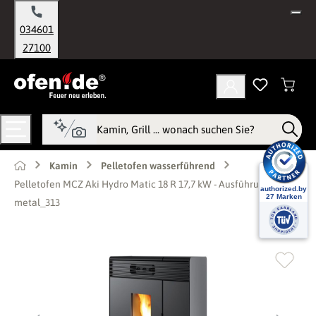
alt springen
034601
27100
Kamin
Pelletofen wasserführend
Pelletofen MCZ Aki Hydro Matic 18 R 17,7 kW - Ausführung: Silver
metal_313