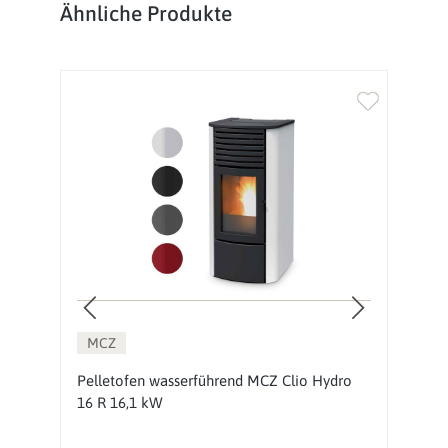
Produktgalerie überspringen
Ähnliche Produkte
%
MCZ
16
Pelletofen wasserführend MCZ Clio Hydro
P
16 R 16,1 kW
k