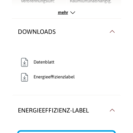
Verbrennungsluft:
Raumluftunabhängig
,
Raumluftunabhängig
,
mehr
Raumluftunabhängig
Warmluftverteilung:
ohne Gebläse
DOWNLOADS
Datenblatt
Energieeffizienzlabel
ENERGIEEFFIZIENZ-LABEL