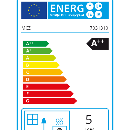
MCZ
7031310
++
A
5