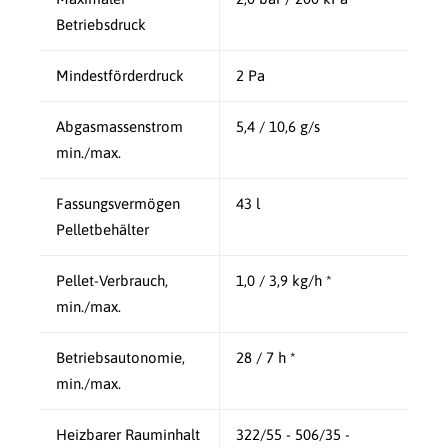
Betriebsdruck
Mindestförderdruck
2 Pa
Abgasmassenstrom
5,4 / 10,6 g/s
min./max.
Fassungsvermögen
43 l
Pelletbehälter
Pellet-Verbrauch,
1,0 / 3,9 kg/h *
min./max.
Betriebsautonomie,
28 / 7 h *
min./max.
Heizbarer Rauminhalt
322/55 - 506/35 -