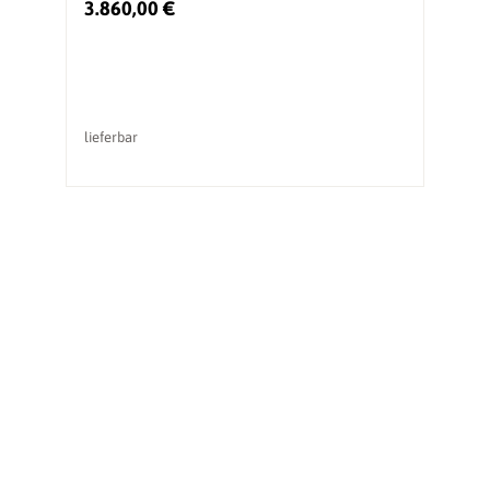
3.860,00 €
4
Ur
lieferbar
li