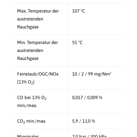
Max. Temperatur der
107 °C
austretenden
Rauchgase
Min. Temperatur der
55 °C
austretenden
Rauchgase
Feinstaub/OGC/NOx
10 / 2 / 99 mg/Nm³
(13% O
)
2
CO bei 13% O
0,017 / 0,009 %
2
min./max.
CO
min./max.
5,9 / 13,0 %
2
Maximaler
2,0 bar / 200 kPa