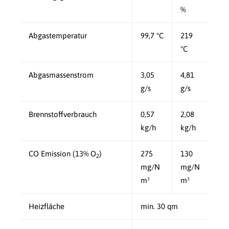
%
Abgastemperatur
99,7 °C
219
°C
Abgasmassenstrom
3,05
4,81
g/s
g/s
Brennstoffverbrauch
0,57
2,08
kg/h
kg/h
CO Emission (13% O
)
275
130
2
mg/N
mg/N
m³
m³
Heizfläche
min. 30 qm