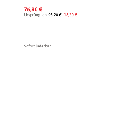
76,90 €
2
Ursprünglich:
95,20 €
-18,30 €
Ur
Sofort lieferbar
li