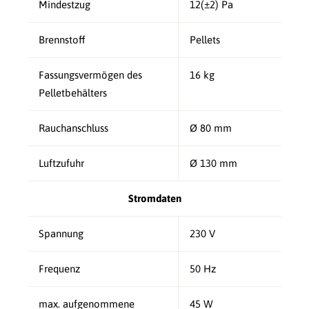
Mindestzug
12(±2) Pa
Brennstoff
Pellets
Fassungsvermögen des
16 kg
Pelletbehälters
Rauchanschluss
Ø 80 mm
Luftzufuhr
Ø 130 mm
Stromdaten
Spannung
230 V
Frequenz
50 Hz
max. aufgenommene
45 W