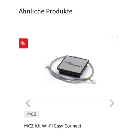
Produktgalerie überspringen
Ähnliche Produkte
%
%
MCZ
MCZ Kit Wi-Fi Easy Connect
P