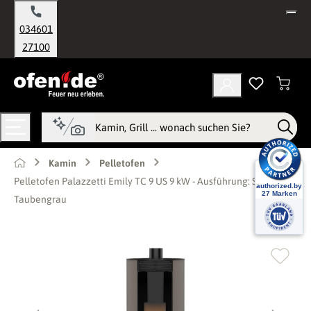
alt springen
034601
27100
Kamin
Pelletofen
Pelletofen Palazzetti Emily TC 9 US 9 kW - Ausführung: Stahl
Taubengrau