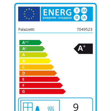
Palazzetti
7049523
+
A
9