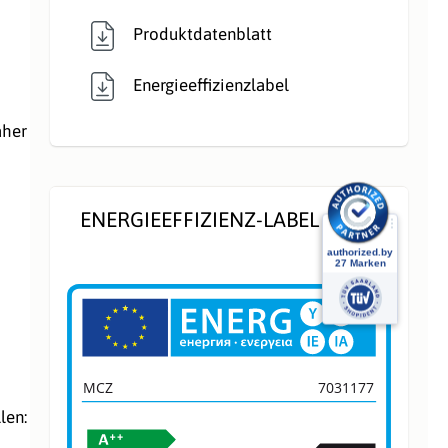
,
Produktdatenblatt
Raumluftunabhängig
Energieeffizienzlabel
Verglasung:
Front
aher
Verkleidungsmate
Stahl
rial:
ENERGIEEFFIZIENZ-LABEL
Warmluftverteilun
abschaltbares
g:
Gebläse
, mit
Gebläse
,
reduzierbares
Gebläse
MCZ
7031177
Wärmetransport:
Luftführend
,
len:
Luftführend
,