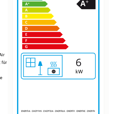
+
A
Luftführend
,
Luftführend
,
Luftführend
Air
6
 für
ie