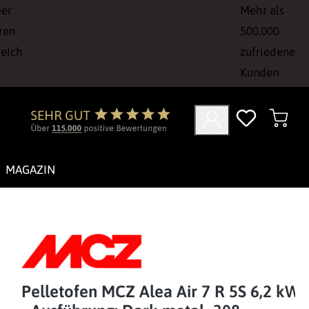
ber
Mehr als
ren
500.000
reich
zufriedene
Kunden
MAGAZIN
Pelletofen MCZ Alea Air 7 R 5S 6,2 kW