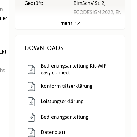
Geprüft:
BImSchV St. 2
,
nn
ECODESIGN 2022
, EN
 er
16510
mehr
Nennleistung kW,
6
direkt:
DOWNLOADS
ckt
Rauchrohranschlu
Hinten
Bedienungsanleitung Kit-WiFi
cht
ss:
easy connect
Rauchrohr Ø:
80mm
Konformitätserklärung
Typ:
Pelletofen
Leistungserklärung
Verbrennungsluft:
Raumluftunabhängig
Bedienungsanleitung
,
Datenblatt
Raumluftunabhängig