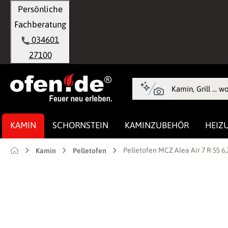
Persönliche
springen
Zur Hauptnavigation springen
Fachberatung
034601
27100
KAMIN
SCHORNSTEIN
KAMINZUBEHÖR
HEIZ
Pelletofen MCZ Alea Air 7 R 5S 6
Kamin
Pelletofen