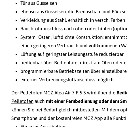
Tür aus Gusseisen
ebenso aus Gusseisen, die Brennschale und Rücks
Verkleidung aus Stahl, erhältlich in versch. Farben
Rauchrohranschluss nach oben oder hinten (optio
System "Oster", luftdichte Konstruktion: entnimmt 
einen geringeren Verbrauch und vollkommenen W
Lüftung auf geringster Leistungsstufe reduzierbar
bedienbar über Bedientafel direkt am Ofen oder 
programmierbare Betriebszeiten über einstellba
externer Verbrennungsluftanschluss möglich
Der Pelletofen MCZ Alea Air 7 R 5 S wird über die
Bedi
Pelletofen
auch
mit einer Fernbedienung oder dem S
können Sie bei Bedarf gleich mitbestellen. Mit dem op
Smartphone und der kostenfreien MCZ App alle Funkt
Ein- bzw. Ausschalten