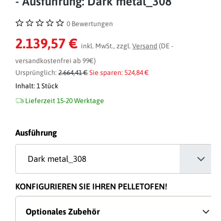
- Ausführung: Dark metal_308
0 Bewertungen
Durchschnittliche Bewertung von 0 von 5 Sternen
2.139,57 €
inkl. MwSt., zzgl.
Versand
(DE -
versandkostenfrei ab 99€)
Ursprünglich:
2.664,41 €
Sie sparen: 524,84 €
Inhalt:
1 Stück
Lieferzeit 15-20 Werktage
auswählen
Ausführung
KONFIGURIEREN SIE IHREN PELLETOFEN!
Optionales Zubehör