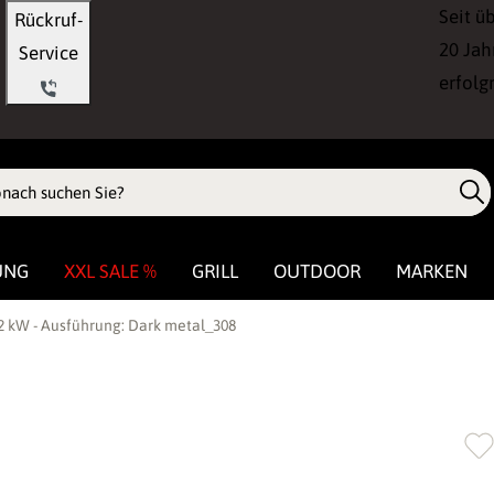
Seit ü
Rückruf-
20 Jah
Service
erfolg
UNG
XXL SALE %
GRILL
OUTDOOR
MARKEN
,2 kW - Ausführung: Dark metal_308