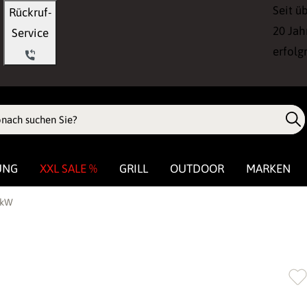
Seit ü
Rückruf-
20 Jah
Service
erfolg
UNG
XXL SALE %
GRILL
OUTDOOR
MARKEN
 kW