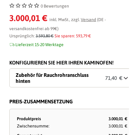
0 Bewertungen
Durchschnittliche Bewertung von 0 von 5 Sternen
3.000,01 €
inkl. MwSt., zzgl.
Versand
(DE -
versandkostenfrei ab 99€)
Ursprünglich:
3.593,80 €
Sie sparen: 593,79 €
Lieferzeit 15-20 Werktage
KONFIGURIEREN SIE HIER IHREN KAMINOFEN!
Zubehör für Rauchrohranschluss
71,40 €
hinten
PREIS-ZUSAMMENSETZUNG
Produktpreis
3.000,01 €
Zwischensumme:
3.000,01 €