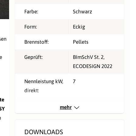
Farbe:
Schwarz
Form:
Eckig
sen
Brennstoff:
Pellets
Geprüft:
BImSchV St. 2
,
e
ECODESIGN 2022
Nennleistung kW,
7
direkt:
te
Rauchrohranschlu
Hinten
, Oben
mehr
SY
ss:
n
Verbrennungsluft:
Externe Zuluft
DOWNLOADS