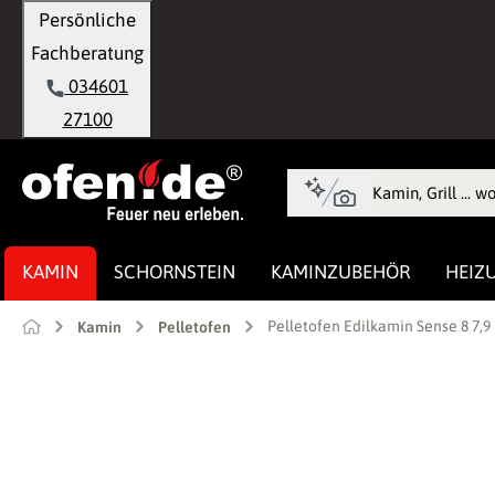
Persönliche
springen
Zur Hauptnavigation springen
Fachberatung
034601
27100
KAMIN
SCHORNSTEIN
KAMINZUBEHÖR
HEIZ
Pelletofen Edilkamin Sense 8 7,9
Kamin
Pelletofen