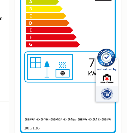
n-
7
2015/1186