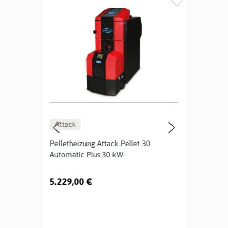
%
Attack
MC
Q S1
Pelletheizung Attack Pellet 30
Pell
Automatic Plus 30 kW
14,5 
5.229,00 €
4.43
Urspr