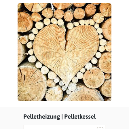
Pelletheizung | Pelletkessel
Produktgalerie überspringen