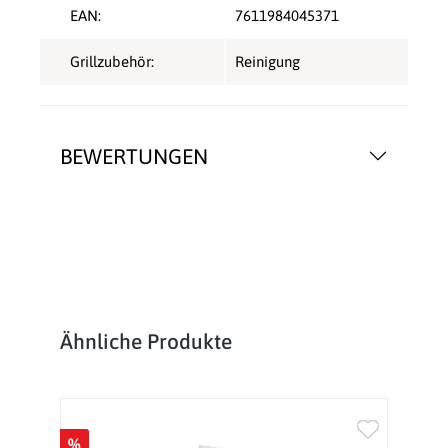
EAN:
7611984045371
Grillzubehör:
Reinigung
BEWERTUNGEN
Produktgalerie überspringen
Ähnliche Produkte
%
%