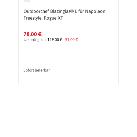
Outdoorchef Blazinglas® L für Napoleon
G
Freestyle, Rogue XT
Gr
78,00 €
1
Ursprünglich:
129,00 €
-51,00 €
Ur
vo
Sofort lieferbar
So