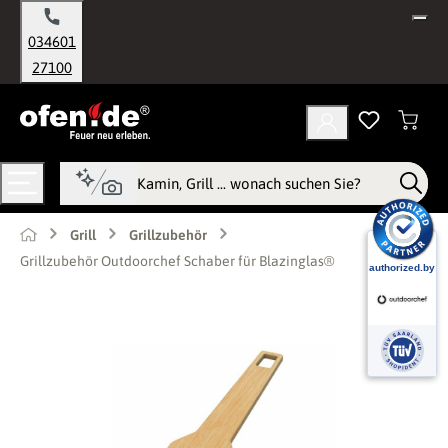
alt springen
034601
27100
Grill
Grillzubehör
Grillzubehör Outdoorchef Schaber für Blazinglas®