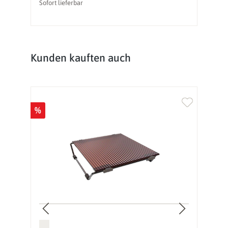
Sofort lieferbar
So
Produktgalerie überspringen
Kunden kauften auch
%
%