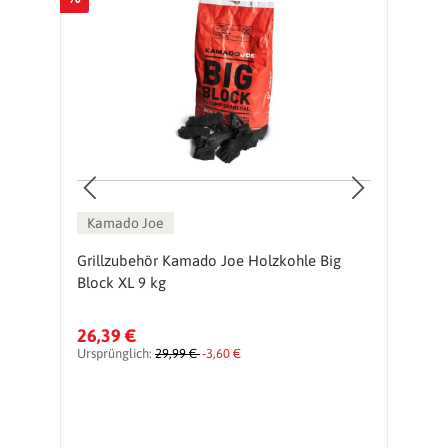
Ne
Kamado Joe
e
Grillzubehör Kamado Joe Holzkohle Big
G
Block XL 9 kg
A
26,39 €
5
Ursprünglich:
29,99 €
-3,60 €
Ur
vo