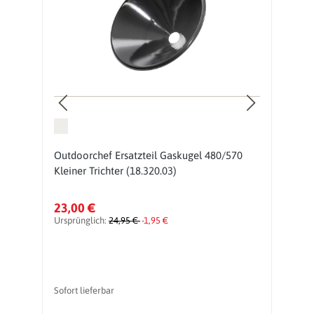
Outdoorchef Ersatzteil Gaskugel 480/570
O
Kleiner Trichter (18.320.03)
F
23,00 €
2
Ursprünglich:
24,95 €
-1,95 €
Ur
Sofort lieferbar
So