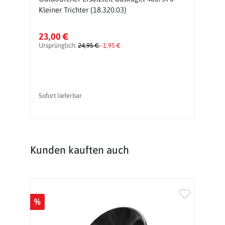
Kleiner Trichter (18.320.03)
(
23,00 €
2
Ursprünglich:
24,95 €
-1,95 €
Sofort lieferbar
So
Produktgalerie überspringen
Kunden kauften auch
%
%