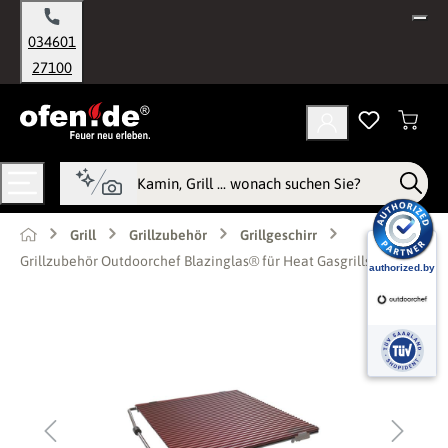
alt springen
034601
27100
Grill
Grillzubehör
Grillgeschirr
Grillzubehör Outdoorchef Blazinglas® für Heat Gasgrills