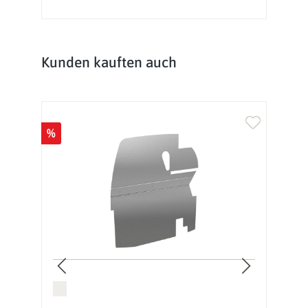
Produktgalerie überspringen
Kunden kauften auch
%
%