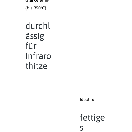
Glaskeramik
(bis 950°C)
durchl
ässig
für
Infraro
thitze
Ideal für
fettige
s