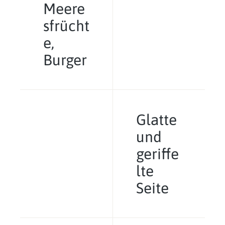
Meere
sfrücht
e,
Burger
Glatte
und
geriffe
lte
Seite