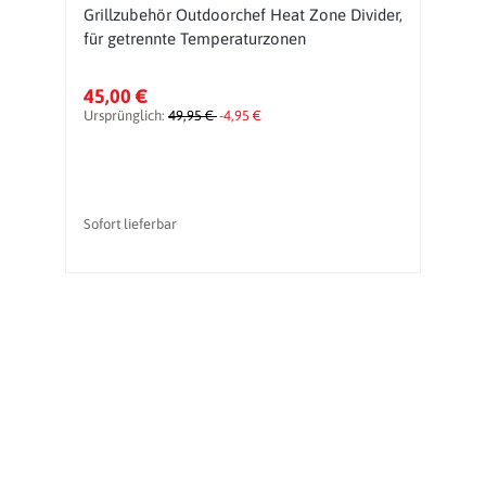
Grillzubehör Outdoorchef Heat Zone Divider,
D
für getrennte Temperaturzonen
Ro
45,00 €
1
Ursprünglich:
49,95 €
-4,95 €
Ur
Sofort lieferbar
li