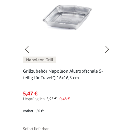
Napoleon Grill
Grillzubehör Napoleon Alutropfschale 5-
G
teilig für TravelQ 16x16,5 cm
P
5,47 €
1
Ursprünglich:
5,95 €
-0,48 €
Ur
vorher 1,30 €*
vo
Sofort lieferbar
So