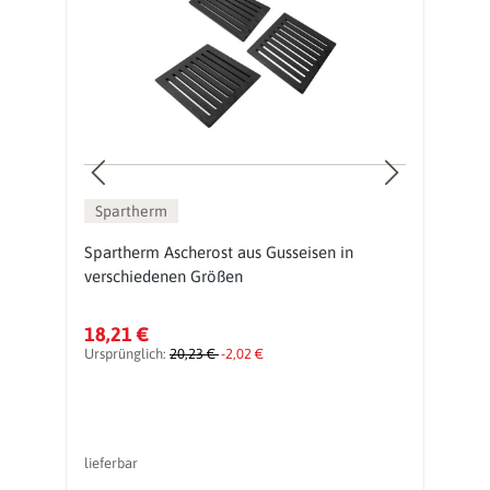
Spartherm
Spartherm Ascherost aus Gusseisen in
O
verschiedenen Größen
18,21 €
3
Ursprünglich:
20,23 €
-2,02 €
Ur
lieferbar
So