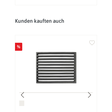
Produktgalerie überspringen
Kunden kauften auch
%
%