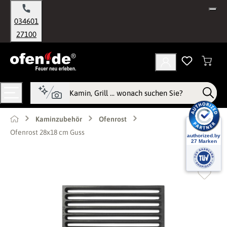
alt springen
034601
27100
Kaminzubehör
Ofenrost
Ofenrost 28x18 cm Guss