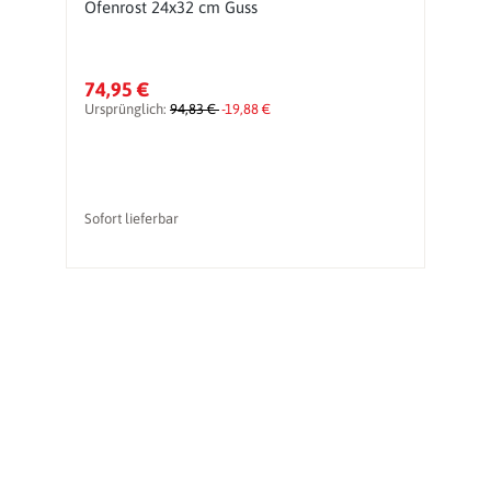
Ofenrost 24x32 cm Guss
O
15
74,95 €
4
Ursprünglich:
94,83 €
-19,88 €
Ur
Sofort lieferbar
So