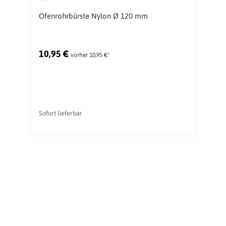
Ofenrohrbürste Nylon Ø 120 mm
O
S
10,95 €
2
vorher 10,95 €*
Sofort lieferbar
So