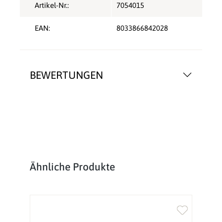
Artikel-Nr.:
7054015
EAN:
8033866842028
BEWERTUNGEN
Produktgalerie überspringen
Ähnliche Produkte