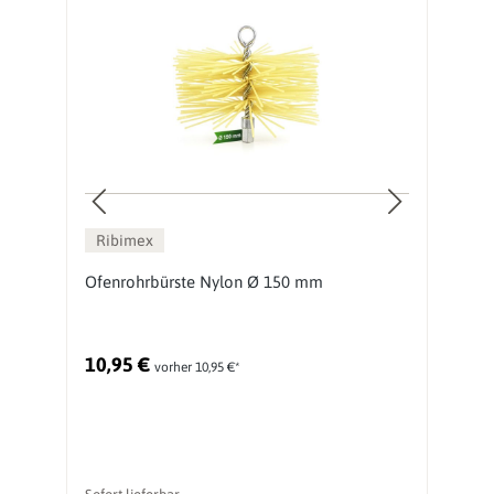
Ribimex
Ofenrohrbürste Nylon Ø 150 mm
O
G
10,95 €
2
vorher 10,95 €*