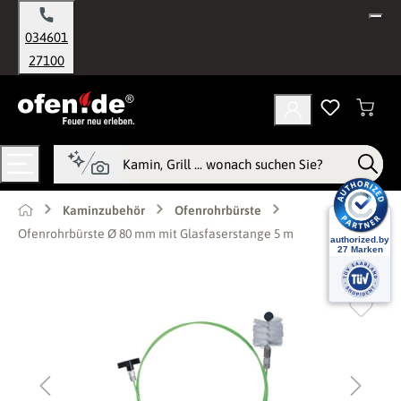
alt springen
034601
27100
Kaminzubehör
Ofenrohrbürste
Ofenrohrbürste Ø 80 mm mit Glasfaserstange 5 m