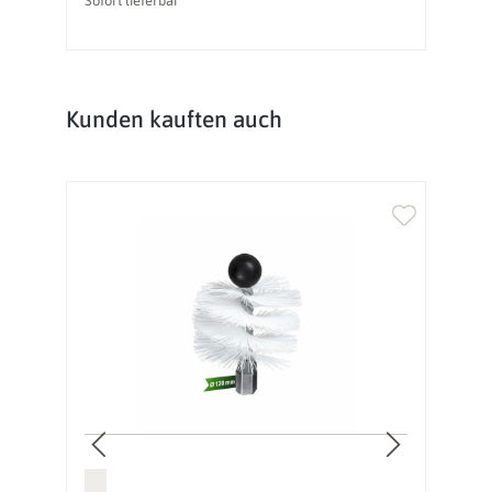
Sofort lieferbar
So
Produktgalerie überspringen
Kunden kauften auch