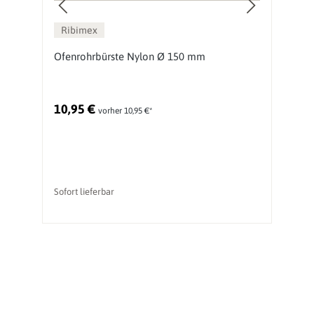
Ribimex
Ofenrohrbürste Nylon Ø 150 mm
O
G
10,95 €
2
vorher 10,95 €*
Sofort lieferbar
So