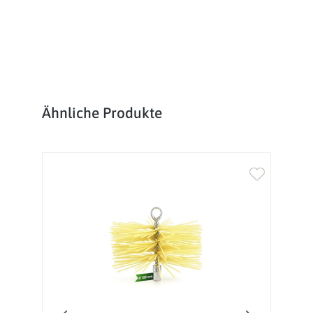
Produktgalerie überspringen
Ähnliche Produkte