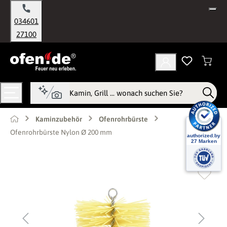
alt springen
034601
27100
Kaminzubehör
Ofenrohrbürste
Ofenrohrbürste Nylon Ø 200 mm