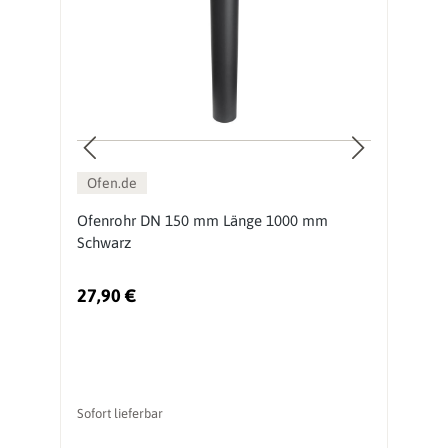
Ofen.de
Ofenrohr DN 150 mm Länge 1000 mm
O
Schwarz
S
27,90 €
1
Sofort lieferbar
So