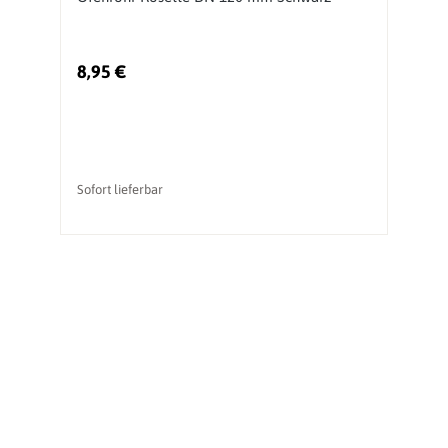
S
8,95 €
2
Sofort lieferbar
So