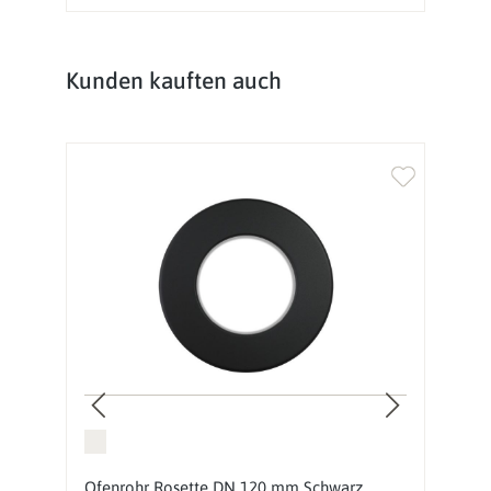
Produktgalerie überspringen
Kunden kauften auch
Ofenrohr Rosette DN 120 mm Schwarz
O