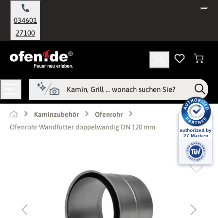
alt springen
034601
27100
Kaminzubehör
Ofenrohr
Ofenrohr Wandfutter doppelwandig DN 120 mm