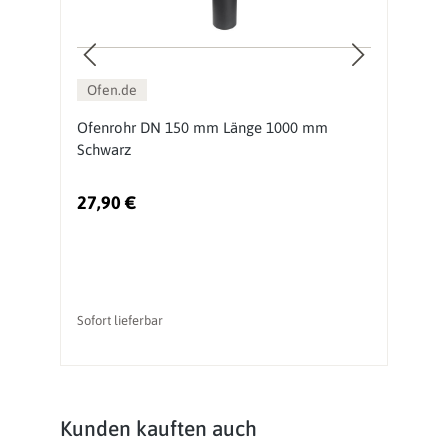
Ofen.de
Ofenrohr DN 150 mm Länge 1000 mm
O
Schwarz
S
27,90 €
1
Sofort lieferbar
So
Produktgalerie überspringen
Kunden kauften auch