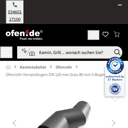
alt springen
034601
27100
Kaminzubehör
Ofenrohr
Ofenrohr Versatzbogen DN 120 mm Grau 80 mm S-Bogen