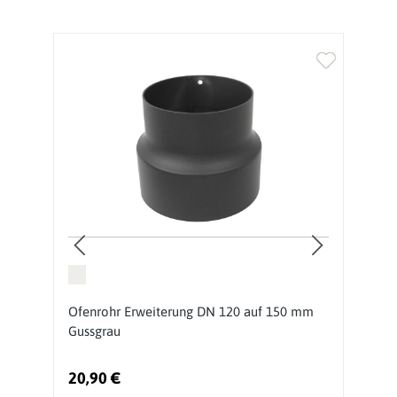
Ofenrohr Erweiterung DN 120 auf 150 mm
O
Gussgrau
m
20,90 €
2