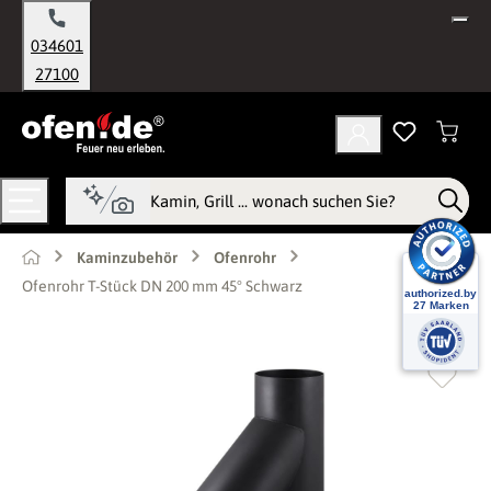
alt springen
034601
27100
Kaminzubehör
Ofenrohr
Ofenrohr T-Stück DN 200 mm 45° Schwarz