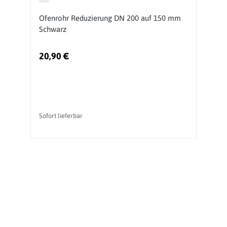
Ofenrohr Reduzierung DN 200 auf 150 mm
O
Schwarz
S
20,90 €
2
Sofort lieferbar
So