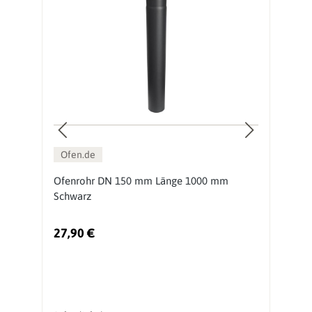
Ofen.de
Ofenrohr DN 150 mm Länge 1000 mm
O
Schwarz
S
27,90 €
1