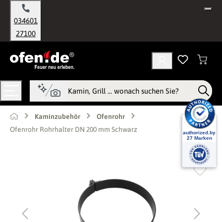
alt springen
034601
27100
Kaminzubehör
Ofenrohr
Ofenrohr Rohrhalter DN 200 mm Schwarz