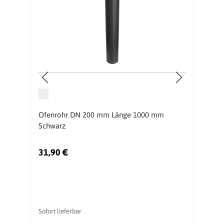
mm
Ofenrohr DN 200 mm Länge 1000 mm
O
Schwarz
2
31,90 €
3
Sofort lieferbar
So