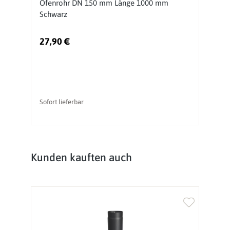
Ofenrohr DN 150 mm Länge 1000 mm
O
Schwarz
S
27,90 €
1
Sofort lieferbar
So
Produktgalerie überspringen
Kunden kauften auch