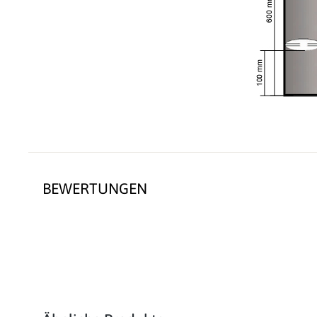
BEWERTUNGEN
Produktgalerie überspringen