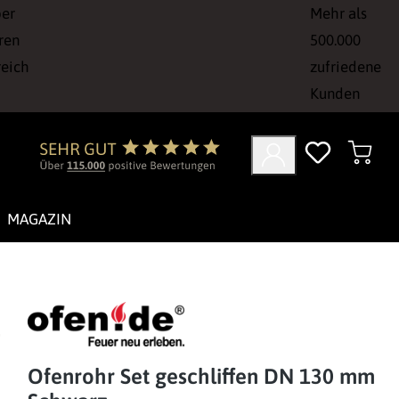
ber
Mehr als
ren
500.000
reich
zufriedene
Kunden
MAGAZIN
Ofenrohr Set geschliffen DN 130 mm