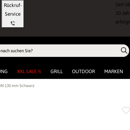
Seit ü
Rückruf-
20 Jah
Service
erfolg
UNG
XXL SALE %
GRILL
OUTDOOR
MARKEN
 DN 130 mm Schwarz