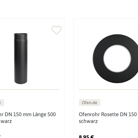
e
Ofen.de
hr DN 150 mm Länge 500
Ofenrohr Rosette DN 150
warz
schwarz
€
8,95 €