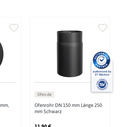
Ofen.de
 mm,
Ofenrohr DN 150 mm Länge 250
O
mm Schwarz
m
11,90 €
2