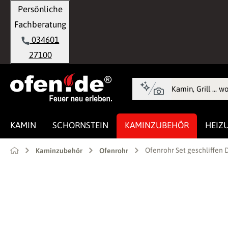
Persönliche
springen
Zur Hauptnavigation springen
Fachberatung
034601
27100
KAMIN
SCHORNSTEIN
KAMINZUBEHÖR
HEIZ
Ofenrohr Set geschliffen
Kaminzubehör
Ofenrohr