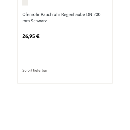
Ofenrohr Rauchrohr Regenhaube DN 200
O
mm Schwarz
S
26,95 €
3
Sofort lieferbar
So