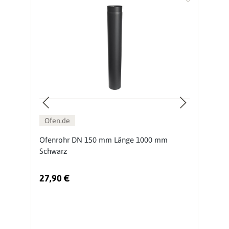
Ofen.de
Ofenrohr DN 150 mm Länge 1000 mm
O
Schwarz
S
27,90 €
1