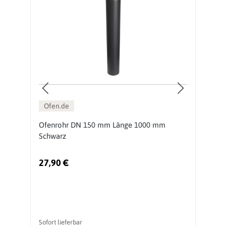
Ofen.de
Ofenrohr DN 150 mm Länge 1000 mm
O
Schwarz
S
27,90 €
1
Sofort lieferbar
So