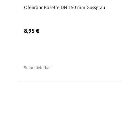
N
Ofenrohr Rosette DN 150 mm Gussgrau
O
G
8,95 €
1
Sofort lieferbar
So