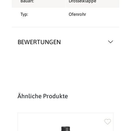
Bauart:
Drosselklappe
Typ:
Ofenrohr
BEWERTUNGEN
Produktgalerie überspringen
Ähnliche Produkte