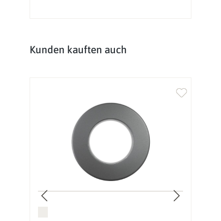
Produktgalerie überspringen
Kunden kauften auch