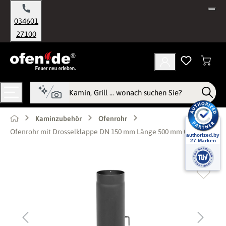
alt springen
034601
27100
Kaminzubehör
Ofenrohr
Ofenrohr mit Drosselklappe DN 150 mm Länge 500 mm Gussgrau