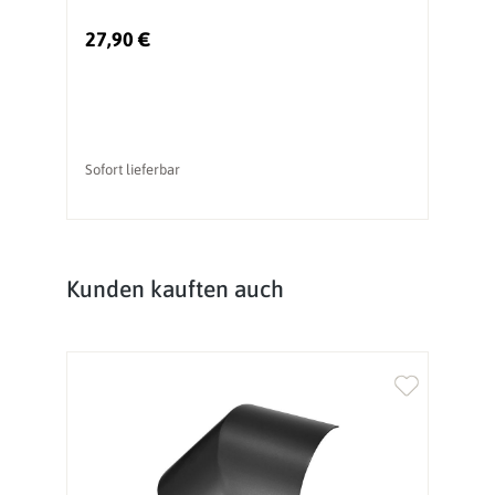
27,90 €
1
Sofort lieferbar
So
Produktgalerie überspringen
Kunden kauften auch