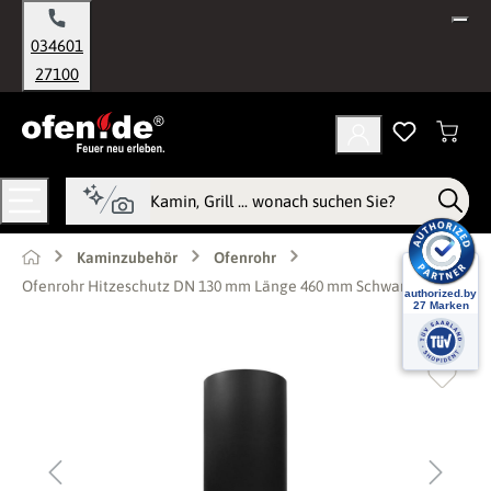
alt springen
034601
27100
Kaminzubehör
Ofenrohr
Ofenrohr Hitzeschutz DN 130 mm Länge 460 mm Schwarz