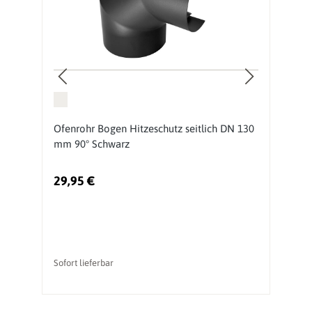
Ofenrohr Bogen Hitzeschutz seitlich DN 130
O
mm 90° Schwarz
S
29,95 €
1
Sofort lieferbar
So