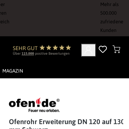
ber
Mehr als
ren
500.000
reich
zufriedene
Kunden
MAGAZIN
Ofenrohr Erweiterung DN 120 auf 130