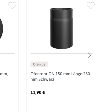
Ofen.de
 mm,
Ofenrohr DN 150 mm Länge 250
O
mm Schwarz
m
11,90 €
2