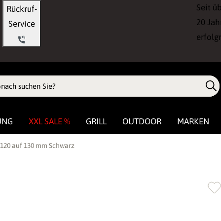
Seit ü
Rückruf-
20 Jah
Service
erfolg
UNG
XXL SALE %
GRILL
OUTDOOR
MARKEN
 120 auf 130 mm Schwarz