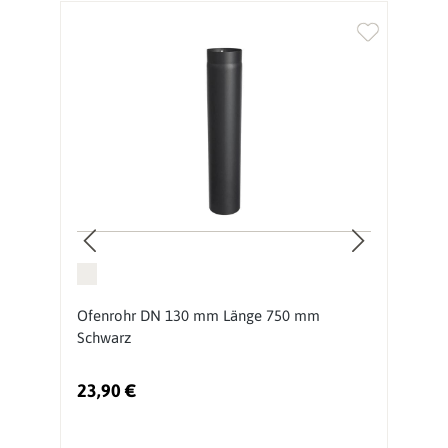
N
Ofenrohr DN 130 mm Länge 750 mm
O
Schwarz
S
23,90 €
1