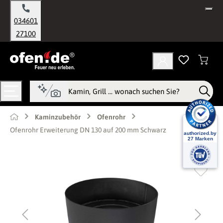
alt springen
034601
27100
Kaminzubehör
Ofenrohr
Ofenrohr Erweiterung DN 130 auf 200 mm Schwarz