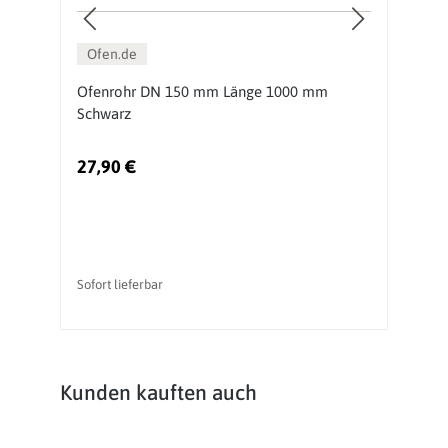
Ofen.de
Ofenrohr DN 150 mm Länge 1000 mm
O
Schwarz
S
27,90 €
1
Sofort lieferbar
So
Produktgalerie überspringen
Kunden kauften auch