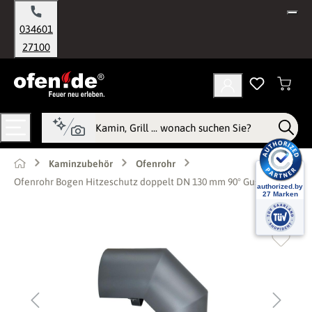
alt springen
034601
27100
Kaminzubehör
Ofenrohr
Ofenrohr Bogen Hitzeschutz doppelt DN 130 mm 90° Gussgrau