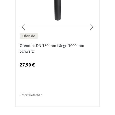
Ofen.de
Ofenrohr DN 150 mm Länge 1000 mm
O
Schwarz
S
27,90 €
1
Sofort lieferbar
So