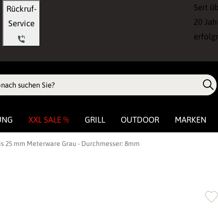
Seit ü
Rückruf-
20 Jah
Service
erfolg
UNG
XXL SALE %
GRILL
OUTDOOR
MARKEN
bis 25 mm Meterware Grau - Durchmesser: 8mm