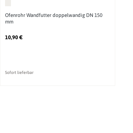
Ofenrohr Wandfutter doppelwandig DN 150
O
mm
10,90 €
1
Sofort lieferbar
So