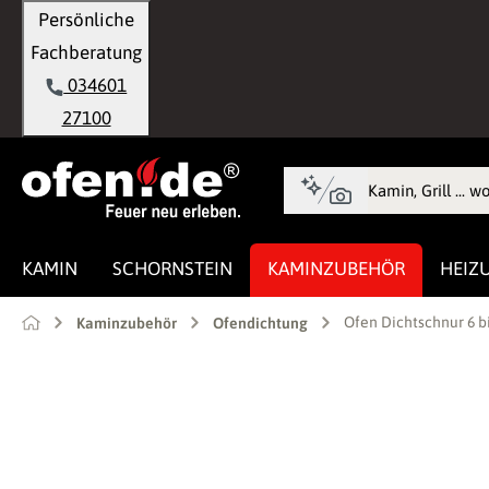
Persönliche
springen
Zur Hauptnavigation springen
Fachberatung
034601
27100
KAMIN
SCHORNSTEIN
KAMINZUBEHÖR
HEIZ
Ofen Dichtschnur 6 
Kaminzubehör
Ofendichtung