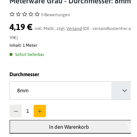
Meterware Grau - Durchmesser: 8mm
0 Bewertungen
Durchschnittliche Bewertung von 0 von 5 Sternen
4,19 €
inkl. MwSt., zzgl.
Versand
(DE - versandkostenfrei ab
99€)
Inhalt:
1 Meter
Sofort lieferbar
auswählen
Durchmesser
Anzahl
In den Warenkorb