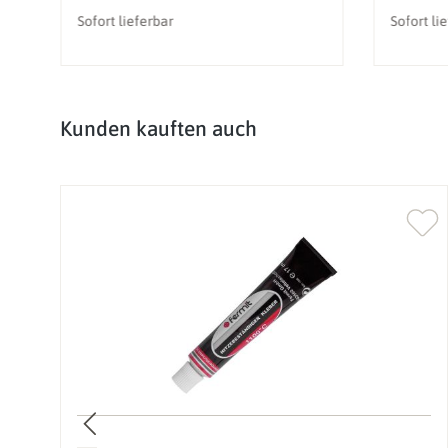
Sofort lieferbar
Sofort li
Produktgalerie überspringen
Kunden kauften auch