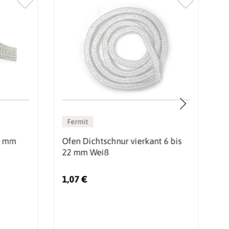
Fermit
2 mm
Ofen Dichtschnur vierkant 6 bis
O
22 mm Weiß
R
1,07 €
6