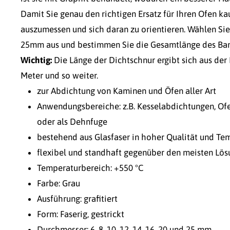
Damit Sie genau den richtigen Ersatz für Ihren Ofen k
auszumessen und sich daran zu orientieren. Wählen S
25mm aus und bestimmen Sie die Gesamtlänge des Ba
Wichtig:
Die Länge der Dichtschnur ergibt sich aus der 
Meter und so weiter.
zur Abdichtung von Kaminen und Öfen aller Art
Anwendungsbereiche: z.B. Kesselabdichtungen, Ofe
oder als Dehnfuge
bestehend aus Glasfaser in hoher Qualität und Te
flexibel und standhaft gegenüber den meisten Lös
Temperaturbereich: +550 °C
Farbe: Grau
Ausführung: grafitiert
Form: Faserig, gestrickt
Durchmesser: 6, 8, 10, 12, 14, 16, 20 und 25 mm