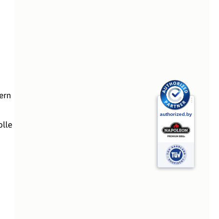
ern
olle