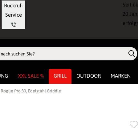
Seit ü
Rückruf-
20 Jah
Service
erfolg
UNG
XXL SALE %
GRILL
OUTDOOR
MARKEN
Rogue Pro 30, Edelstahl Griddle