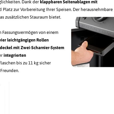
lichkeiten. Dank der
klappbaren Seitenablagen mit
Platz zur Vorbereitung Ihrer Speisen.
Der herausnehmbare
 das zusätzlichen Stauraum bietet.
m Fassungsvermögen von einem
vier leichtgängigen Rollen
lldeckel mit Zwei-Scharnier-System
er
integrierten
laschen bis zu 11 kg sicher
 Freunden.