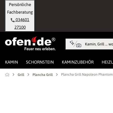
Persönliche
springen
Zur Hauptnavigation springen
Fachberatung
034601
27100
KAMIN
SCHORNSTEIN
KAMINZUBEHÖR
HEIZ
Plancha Grill Napoleon Phantom 
Grill
Plancha Grill