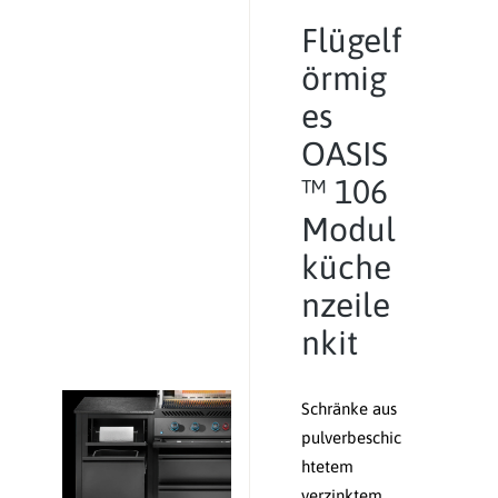
Flügelf
örmig
es
OASIS
™ 106
Modul
küche
nzeile
nkit
Schränke aus
pulverbeschic
htetem
verzinktem