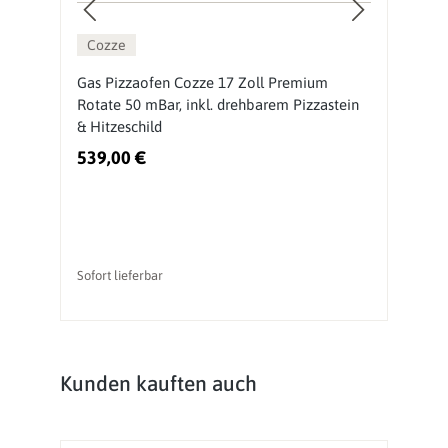
Cozze
Gas Pizzaofen Cozze 17 Zoll Premium
O
Rotate 50 mBar, inkl. drehbarem Pizzastein
M
& Hitzeschild
539,00 €
3
Sofort lieferbar
So
Produktgalerie überspringen
Kunden kauften auch