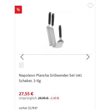
%
%
Napoleon Plancha Grillwender-Set inkl.
N
Schaber, 3-tlg.
27,55 €
2
Ursprünglich:
29,95 €
-2,40 €
Ur
vorher 32,78 €*
vo