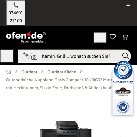
alt springen
034601
27100
Outdoor
Outdoor Küche
Outdoorküche Napoleon Oasis Compact 106 BIG32 Mattschwarz,
mit Heckbrenner, Sizzle Zone, Drehspieß & Abdeckhaube