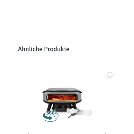
Produktgalerie überspringen
Ähnliche Produkte